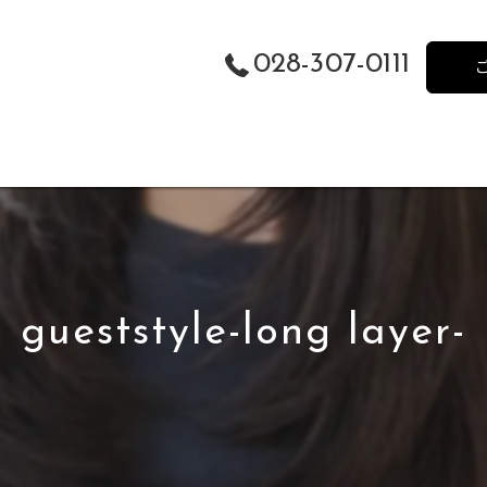
028-307-0111
gueststyle-long layer-