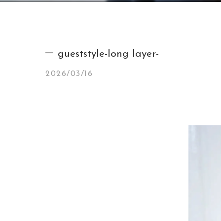
gueststyle-long layer-
2026/03/16