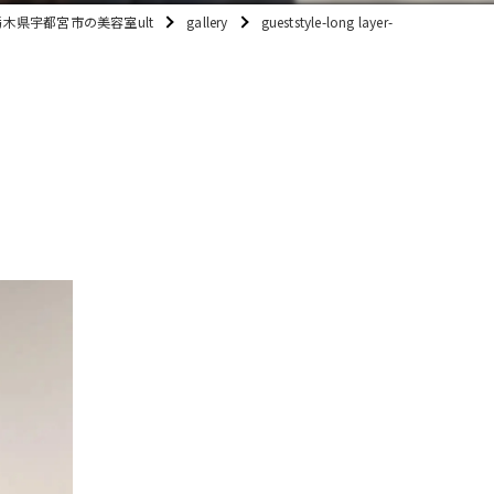
栃木県宇都宮市の美容室ult
gallery
gueststyle-long layer-