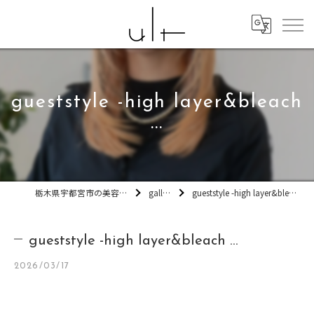
gueststyle -high layer&bleach
...
栃木県宇都宮市の美容室ult
gallery
gueststyle -high layer&bleach ...
gueststyle -high layer&bleach ...
2026/03/17