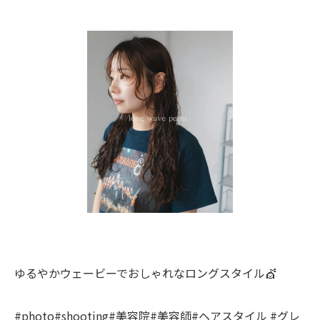
ゆるやかウェービーでおしゃれなロングスタイル💇
#photo#shooting#美容院#美容師#ヘアスタイル #グレ