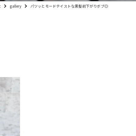
t
gallery
パツッとモードテイストな黒髪前下がりボブ◎