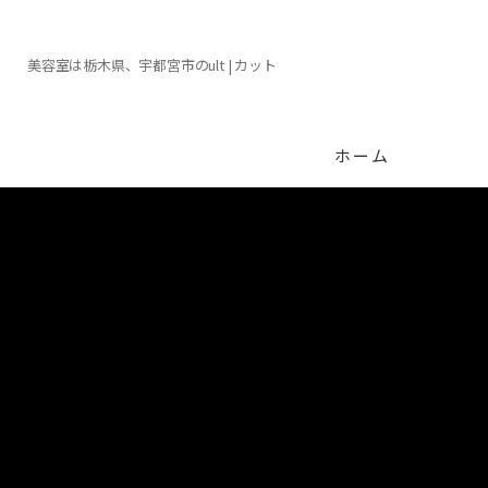
美容室は栃木県、宇都宮市のult | カット
ホーム