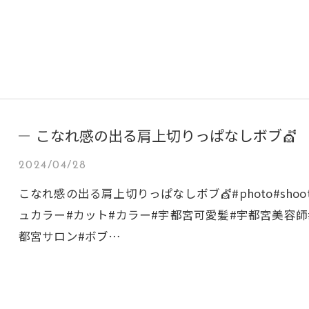
こなれ感の出る肩上切りっぱなしボブ💇
2024/04/28
こなれ感の出る肩上切りっぱなしボブ💇#photo#sho
ュカラー#カット#カラー#宇都宮可愛髪#宇都宮美容師
都宮サロン#ボブ…