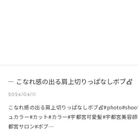
こなれ感の出る肩上切りっぱなしボブ💇
2024/04/11
こなれ感の出る肩上切りっぱなしボブ💇#photo#sho
ュカラー#カット#カラー#宇都宮可愛髪#宇都宮美容師
都宮サロン#ボブ…