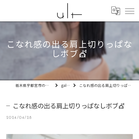
こなれ感の出る肩上切りっぱな
しボブ💇
栃木県宇都宮市の美容室ult
gallery
こなれ感の出る肩上切りっぱなしボブ💇
こなれ感の出る肩上切りっぱなしボブ💇
2024/04/28