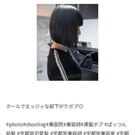
クールでエッジィな前下がりボブ◎
#photo#shooting#美容院#美容師#黒髪ボブ #ぱっつん
前髪 #宇都宮可愛髪 #宇都宮美容師 #宇都宮美容室 #宇都