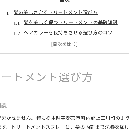
髪の美しさ守るトリートメント選び方
髪を美しく保つトリートメントの基礎知識
ヘアカラーを長持ちさせる選び方のコツ
髪質改善に役立つトリートメントの選択法
髪ダメージを防ぐヘアカラーケアの秘訣
髪とカラーを守るアイテム選びのポイント
ヘアカラーの色持ちを叶える自宅ケア術
リートメント選び方
髪とヘアカラーを守る基本的な自宅ケア方法
トリートメントで色落ちを防ぐための工夫
髪の潤いを保つカラー後のトリートメント術
知識
ヘアカラーの美しさを長持ちさせるコツ
が欠かせません。特に栃木県宇都宮市河内郡上三川町のよ
髪ダメージを減らすホームケアのポイント
ます。トリートメントスプレーは、髪の内部まで栄養を届