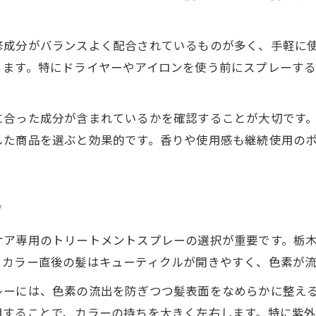
サロン品質の髪ケアを上三川町で実感
髪を輝かせるサロン品質トリートメント体験
修成分がバランスよく配合されているものが多く、手軽に
ヘアカラーを守るためのプロのケア方法
ります。特にドライヤーやアイロンを使う前にスプレーす
髪質に合うサロンのトリートメント活用術
トリートメントで実感する髪の変化と効果
に合った成分が含まれているかを確認することが大切です
サロンと自宅ケアを組み合わせた美髪法
した商品を選ぶと効果的です。香りや使用感も継続使用の
乾燥髪が蘇る最新トリートメント事情
髪の乾燥対策に効くトリートメントの進化
ヘアカラー後の乾燥を防ぐ最新ケア方法
ツ
髪の潤いを引き出すトリートメント活用例
ケア専用のトリートメントスプレーの選択が重要です。栃
髪ダメージを補修する新しいケアアイテム
。カラー直後の髪はキューティクルが開きやすく、色素が
トリートメントで叶えるしっとり髪の秘密
レーには、色素の流出を防ぎつつ髪表面をなめらかに整え
理想の髪質へ導くトリートメント活用術
用することで、カラーの持ちを大きく左右します。特に紫