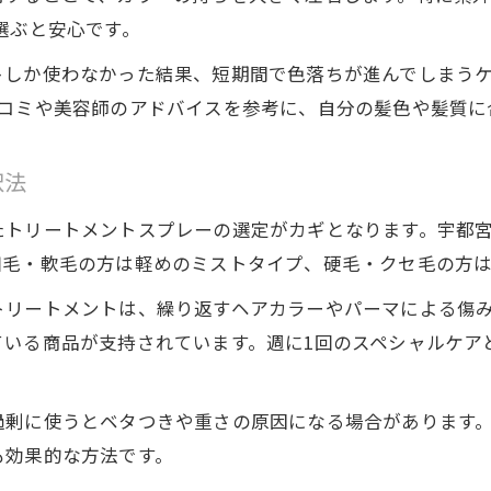
髪質改善に効果的なトリートメントの選び方
選ぶと安心です。
ヘアカラーと両立する髪質ケアのポイント
トしか使わなかった結果、短期間で色落ちが進んでしまう
トリートメントで叶える柔らかい髪の作り方
口コミや美容師のアドバイスを参考に、自分の髪色や髪質に
髪の悩みに合わせた活用術を徹底解説
カラーを守りながら髪質もアップする方法
択法
注目のトリートメントが髪を変える理由
たトリートメントスプレーの選定がカギとなります。宇都
髪とヘアカラーに効果的な成分の魅力
細毛・軟毛の方は軽めのミストタイプ、硬毛・クセ毛の方
トリートメントが髪を補修するメカニズム
トリートメントは、繰り返すヘアカラーやパーマによる傷
ヘアカラーの色持ちが良くなる理由を解説
ている商品が支持されています。週に1回のスペシャルケア
髪質改善を実感できるトリートメント選択
髪に優しいトリートメントの選び方のコツ
過剰に使うとベタつきや重さの原因になる場合があります
も効果的な方法です。