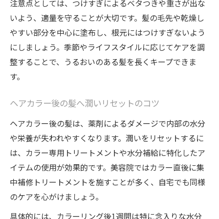
注意点としては、つけすぎによるベタつきや重さが出な
使用実感で分かるメリットとデメリット
いよう、適量を守ることが大切です。髪の毛先や乾燥し
選び方で差が出る洗い流さないタイプ
やすい部分を中心に塗布し、根元にはつけすぎないよう
にしましょう。季節やライフスタイルに応じてケアを調
整することで、うるおいのある髪を長くキープできま
す。
ヘアカラー後の髪へ潤いリセットのコツ
ヘアカラー後の髪は、薬剤によるダメージで内部の水分
や栄養が失われやすくなります。潤いをリセットするに
は、カラー専用トリートメントや水分補給に特化したア
イテムの使用が効果的です。美容院ではカラー直後に集
中補修トリートメントを施すことが多く、自宅でも同様
のケアを心がけましょう。
具体的には、カラーリング後1週間は特に念入りな水分