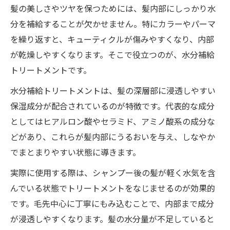
髪のダメージを抑えるケアアイテムの選び
髪の美しさやツヤを保つためには、髪内部にしっかり水
方
分を補給することが欠かせません。特にカラーやパーマ
水分補給トリートメントがもたらす美髪体験
を繰り返すと、キューティクルが傷みやすくなり、内部
髪の水分バランス回復で感じる変化
が乾燥しやすくなります。そこで役立つのが、水分補給
トリートメントで実感する髪のツヤ感
トリートメントです。
ヘアカラーの仕上がりが変わる理由とは
水分補給トリートメントは、髪の深層部に浸透しやすい
日常ケアに取り入れたい水分補給トリート
保湿成分が配合されているのが特徴です。代表的な成分
メント
としてはヒアルロン酸やセラミド、アミノ酸系の成分な
どがあり、これらが髪内部にうるおいを与え、しなやか
髪質改善を叶える実体験エピソード紹介
でまとまりやすい状態に導きます。
髪がパサつく女性へ贈る潤いキープの秘訣
パサつき髪に必要な水分補給トリートメン
実際に使用する際は、シャンプー後の髪が軽く水気を含
ト
んでいる状態でトリートメントをなじませるのが効果的
です。毛先中心に丁寧にもみ込むことで、内部まで成分
髪のツヤと潤いを守るケア方法まとめ
が浸透しやすくなります。髪の水分量が不足していると
朝夜で使い分けるトリートメントの効果