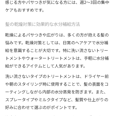
感じる方やパサつきが気になる方には、週2～3回の集中
髪の水分維持に役立つ成分とは何か
ケアもおすすめです。
乾燥悩みを解消するヘアケアテクニック
髪の水分を内部から補う効果的な使い方
髪の乾燥対策に効果的な水分補給方法
髪内部に浸透するトリートメントの選び方
乾燥によるパサつきや広がりは、多くの方が抱える髪の
適量と放置時間が決め手の正しい塗布法
悩みです。乾燥対策としては、日常のヘアケアで水分補
ウォータートリートメントの実践的な使い
給を意識することが大切です。特に洗い流さないトリー
方
トメントやウォータートリートメントは、手軽に水分補
髪の水分補給効果を高めるタイミングとは
給ができるアイテムとして人気があります。
毎日続けやすいヘアケア習慣のコツ
洗い流さないタイプのトリートメントは、ドライヤー前
洗い流さないトリートメントの実力を検証
や朝のスタイリング時に使用することで、髪の表面をコ
ーティングしながら内部の水分蒸発を防ぎます。また、
洗い流さないトリートメントの水分補給力
スプレータイプやミルクタイプなど、髪質や仕上がりの
髪のパサつきを防ぐアウトバスケアの魅力
好みに合わせて選ぶのがポイントです。
ヘアカラー髪へのおすすめ活用法を解説