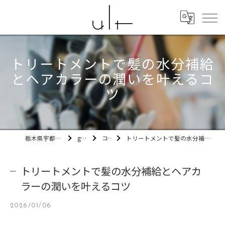
トリートメントで髪の水分補給
とヘアカラーの潤いを叶えるコ
ツ
栃木県宇都宮市の美容室ult
gallery
コラム
トリートメントで髪の水分補給とヘアカラーの潤いを叶えるコツ
トリートメントで髪の水分補給とヘアカ
ラーの潤いを叶えるコツ
2026/01/06