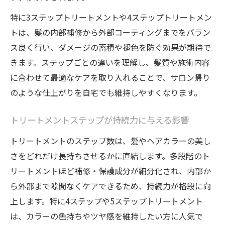
3ステップトリートメントと4ステップの違
特に3ステップトリートメントや4ステップトリートメン
い
トは、髪の内部補修から外部コーティングまでをバラン
髪・ヘアカラーへの効果をステップ別に分
ス良く行い、ダメージの蓄積や褪色を防ぐ効果が期待で
析
きます。ステップごとの違いを理解し、髪質や施術内容
に合わせて最適なケアを取り入れることで、サロン帰り
3ステップは意味ない？選ぶ際の判断軸
のような仕上がりを自宅でも維持しやすくなります。
4ステップトリートメントの流れと利点を紹
介
トリートメントステップが持続力に与える影響
髪質改善効果の違いをトリートメントで比
トリートメントのステップ数は、髪やヘアカラーの美し
較
さをどれだけ長持ちさせるかに直結します。多段階のト
リートメントほど補修・保護成分が細分化され、内部か
ら外部まで隙間なくケアできるため、持続力が格段に向
上します。特に4ステップや5ステップトリートメント
は、カラーの色持ちやツヤ感を維持したい方に人気で