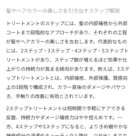
ント
髪やヘアカラーの美しさを引き出すステップ解説
ヘアカラー長持ちへ導くおすすめケア工程
トリートメントのステップには、髪の内部補修から外部
ヘアカラーと髪を守るトリートメント工程
コートまで段階的なアプローチがあり、それぞれの工程
の基本
が髪やヘアカラーの美しさを左右します。代表的なもの
カラーの持ちを良くするステップケアの秘
には、2ステップ・3ステップ・4ステップ・5ステップト
訣
リートメントがあり、ステップ数が増えるほど効果や仕
髪・トリートメントで色落ちを防ぐ方法を
上がりの持続力が高まる傾向があります。例えば、3ステ
解説
ップトリートメントとは、内部補修、外部保護、質感向
ヘアカラー後の髪に最適なステップとは何
上の3段階で構成され、カラー直後のダメージやパサつ
か
き、手触りの改善に有効とされています。
色持ちと髪の健康を両立するケア方法を紹
2ステップトリートメントは短時間で手軽にケアできる
介
反面、持続力やダメージ補修力はやや控えめです。一
自分の髪質に合うトリートメントステップとは
方、4ステップや5ステップになると、よりきめ細やかな
髪質別トリートメントステップの選び方ポ
補修成分の浸透やキューティクル強化、ツヤ出しまでカ