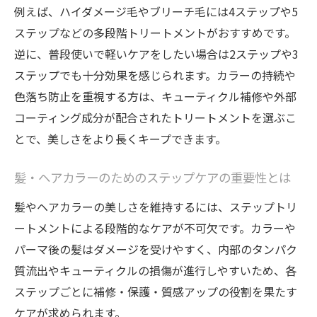
例えば、ハイダメージ毛やブリーチ毛には4ステップや5
トリートメント工程別の髪の仕上がり比較
ステップなどの多段階トリートメントがおすすめです。
髪・ヘアカラーダメージを抑えるケア効果
逆に、普段使いで軽いケアをしたい場合は2ステップや3
美しい髪色とツヤの持続を実現する秘訣
ステップでも十分効果を感じられます。カラーの持続や
褪色やパサつき対策に適した施術選び
色落ち防止を重視する方は、キューティクル補修や外部
髪の褪色・パサつきを防ぐトリートメント
コーティング成分が配合されたトリートメントを選ぶこ
方法
とで、美しさをより長くキープできます。
ヘアカラー持続に役立つ施術ステップの要
点
髪・ヘアカラーのためのステップケアの重要性とは
トリートメントで潤いを保つケアの選び方
髪やヘアカラーの美しさを維持するには、ステップトリ
髪質やカラー悩みに合わせた施術の効果比
ートメントによる段階的なケアが不可欠です。カラーや
較
パーマ後の髪はダメージを受けやすく、内部のタンパク
パサつき・ダメージに強いトリートメント
質流出やキューティクルの損傷が進行しやすいため、各
ステップ
ステップごとに補修・保護・質感アップの役割を果たす
ケアが求められます。
3ステップと4ステップの違いを詳しく解説