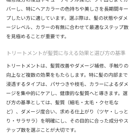
イント
バーし、特にヘアカラーの色持ちや美しさを長期間キー
ヘアカラーや髪の悩みに合うステップケア
プしたい方に適しています。選ぶ際は、髪の状態やダメ
の見極め
ージレベル、カラーの有無に合わせて最適なステップ数
トリートメントの種類と髪質相性を徹底解
を見極めることが重要です。
説
髪・トリートメントが髪質改善に役立つ理
トリートメントが髪質に与える効果と選び方の基準
由
トリートメントは、髪質改善やダメージ補修、手触りの
自分に合うヘアカラーとケアステップの特
向上など複数の効果をもたらします。特に髪の内部まで
徴
浸透するタイプは、パサつきや枝毛、カラーによるダメ
ステップごとの効果で差がつく髪のツヤ体験
ージを集中的にケアし、健康的な髪質へと導きます。選
び方の基準としては、髪質（細毛・太毛・クセ毛な
髪のツヤを高めるトリートメントステップ
ど）、ダメージ度合い、求める仕上がり（ツヤ・しっと
とは
り・サラサラ）を明確にし、その目的に合った成分やス
ヘアカラーと相性の良いツヤ出し工程の選
テップ数を選ぶことが大切です。
び方