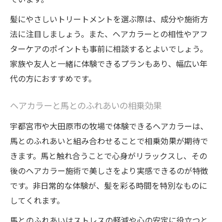
トリートメントで生まれる癒やしの時間
髪にやさしいトリートメントを選ぶ際は、成分や施術方
髪・ヘアカラー・トリートメントの相乗効
法に注目しましょう。また、ヘアカラーとの相性やアフ
果
ターケアのポイントも事前に相談するとよいでしょう。
馬と触れ合いながら美髪を目指す時間
家族や友人と一緒に体験できるプランもあり、幅広い年
馬と過ごす時間で髪も心もリフレッシュ
代の方におすすめです。
髪に優しいトリートメント体験のすすめ
ヘアカラーを楽しみながら癒やされる理由
ヘアカラーと馬とのふれあいの相乗効果
トリートメントで美髪を叶える秘密
宇都宮市や大田原市の牧場で体験できるヘアカラーは、
馬とのふれあいと組み合わせることで相乗効果が期待で
髪・ヘアカラー・トリートメント体験談
きます。馬と触れ合うことで心身がリラックスし、その
髪に優しいトリートメント体験の極意
後のヘアカラー施術で美しさをより実感できるのが特徴
髪を守るためのトリートメント選び
です。非日常的な体験が、髪を彩る時間を特別なものに
ヘアカラーと相性抜群のケア方法
してくれます。
トリートメントで髪質改善を目指す
馬とのふれあいはストレスの軽減や心の安定に役立つと