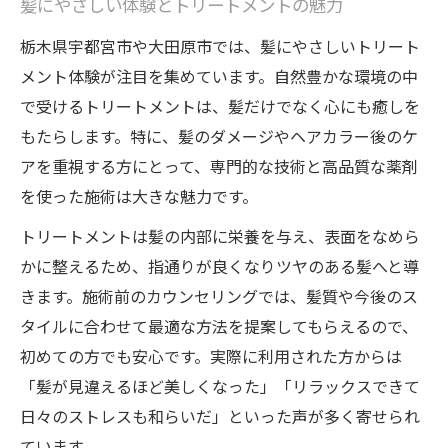
髪にやさしい体験とトリートメントの魅力
トリートメントで美しい髪を保つコツ
栃木県宇都宮市や大田原市では、髪にやさしいトリート
髪と心に優しいトリートメント選び
メント体験が注目を集めています。自然豊かな環境の中
心も髪も整うヘアカラープランおすすめ
で受けるトリートメントは、髪だけでなく心にも癒しを
髪に優しいヘアカラーとトリートメント提
もたらします。特に、髪のダメージやヘアカラー後のケ
案
アを重視する方にとって、専門的な技術と高品質な薬剤
心地良いヘアカラープランの選び方
を使った施術は大きな魅力です。
トリートメントで叶える理想のヘアカラー
トリートメントは髪の内部に栄養を与え、表面をなめら
髪と心の変化を楽しむカラー体験
かに整えるため、指通りが良くなりツヤのある髪へと導
きます。施術前のカウンセリングでは、髪質や今後のス
ヘアカラー後の髪ケアで美しさ持続
タイルに合わせて最適な方法を提案してもらえるので、
癒やしとヘアケアが融合する新感覚体験
初めての方でも安心です。実際に利用された方からは
髪と心を癒すトリートメントの体験談
「髪が見違えるほど美しくなった」「リラックスできて
ヘアカラーと癒しの融合を楽しむコツ
日々のストレスも和らいだ」といった声が多く寄せられ
髪に優しい新感覚ヘアケア体験を解説
ています。