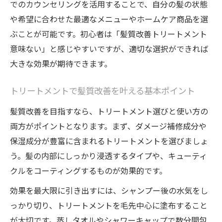
パサつきを防ぐ髪質改善の新常識とは
でのカウンセリングを活用することで、自分の髪の状態
髪のパサつき原因とトリートメント改善策
や希望に合わせた最適なメニューやホームケア商品を選
ぶことが可能です。初心者は「髪質改善トリートメント
髪質改善トリートメントで潤いを守る方法
意味ない」と感じやすいですが、適切な選択ができれば
髪がパサパサになる原因と必要なケアとは
大きな効果が期待できます。
ヘアカラー後のパサつきを防ぐポイント
髪・トリートメント活用の実践的アドバイ
トリートメントで髪質改善を叶える基本ポイント
ス
髪質改善を目指すなら、トリートメント選びと使い方の
自宅ケアで差がつくトリートメント活用術
両方がポイントとなります。まず、ダメージ補修成分や
髪質改善トリートメントを自宅で続ける方
保湿成分が豊富に含まれるトリートメントを選びましょ
法
う。髪の内部にしっかり浸透するタイプや、キューティ
髪とヘアカラーの持ちを高めるホームケア
クルをコーティングするものが効果的です。
術
効果を最大限に引き出すには、シャンプー後の水気をし
家庭用トリートメント選びのポイント解説
っかり切り、トリートメントを毛先中心に塗布すること
髪質改善シャンプーとの併用メリット
が大切です。蒸しタオルやシャワーキャップで数分間包