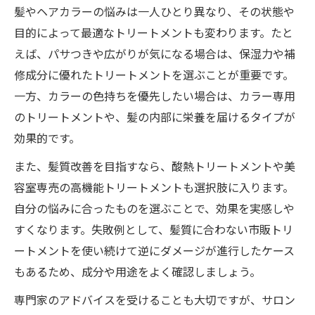
髪やヘアカラーの悩みは一人ひとり異なり、その状態や
髪のダメージを抑える改善策の実践ポイン
目的によって最適なトリートメントも変わります。たと
ト
えば、パサつきや広がりが気になる場合は、保湿力や補
髪・ヘアカラーの持ちを高めるコツと注意
修成分に優れたトリートメントを選ぶことが重要です。
点
一方、カラーの色持ちを優先したい場合は、カラー専用
ヘアカラー長持ちのためのホームケア術
のトリートメントや、髪の内部に栄養を届けるタイプが
髪とヘアカラーを守るホームケアの基本
効果的です。
トリートメントが叶える色持ちアップの方
また、髪質改善を目指すなら、酸熱トリートメントや美
法
容室専売の高機能トリートメントも選択肢に入ります。
髪質改善トリートメント後の正しいケア手
自分の悩みに合ったものを選ぶことで、効果を実感しや
順
すくなります。失敗例として、髪質に合わない市販トリ
日常でできるヘアカラー長持ちのポイント
ートメントを使い続けて逆にダメージが進行したケース
もあるため、成分や用途をよく確認しましょう。
ヘアカラー後におすすめの髪用トリートメ
ント
専門家のアドバイスを受けることも大切ですが、サロン