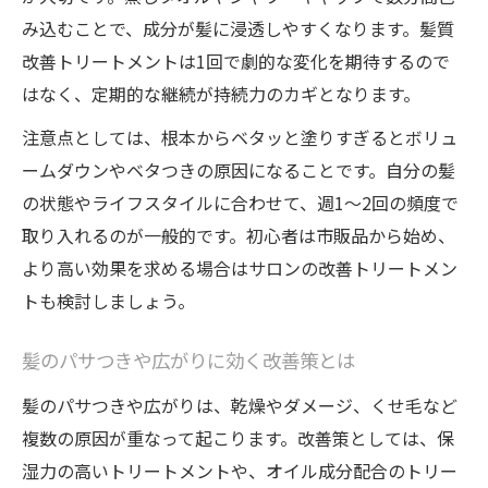
トリートメント効果を高める自宅ケアの極
み込むことで、成分が髪に浸透しやすくなります。髪質
意
改善トリートメントは1回で劇的な変化を期待するので
うねりや広がりに効く最新髪ケア方法
はなく、定期的な継続が持続力のカギとなります。
うねり・広がり対策に最適な髪質改善策
注意点としては、根本からベタッと塗りすぎるとボリュ
髪とヘアカラー両方に効く最新トリートメ
ームダウンやベタつきの原因になることです。自分の髪
ント
の状態やライフスタイルに合わせて、週1～2回の頻度で
トリートメントでうねり髪を扱いやすくす
取り入れるのが一般的です。初心者は市販品から始め、
る方法
より高い効果を求める場合はサロンの改善トリートメン
トも検討しましょう。
髪質改善アイロンの活用でまとまりアップ
広がり解消に役立つヘアケアポイント
髪のパサつきや広がりに効く改善策とは
髪のパサつきや広がりは、乾燥やダメージ、くせ毛など
複数の原因が重なって起こります。改善策としては、保
湿力の高いトリートメントや、オイル成分配合のトリー