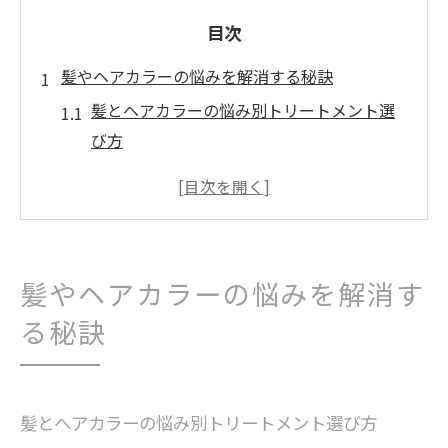
目次
髪やヘアカラーの悩みを解消する秘訣
髪とヘアカラーの悩み別トリートメント選
び方
トリートメントで髪質改善を叶える基本ポ
イント
髪のパサつきや広がりに効く改善策とは
ヘアカラー後の髪を守るトリートメント法
髪やヘアカラーの悩みを解消す
日常ケアに取り入れたい髪質改善のコツ
る秘訣
理想の髪へ導くトリートメント改善策
髪質改善トリートメントの基本と選び方
ヘアカラーと相性抜群の髪質改善方法
髪とヘアカラーの悩み別トリートメント選び方
トリートメントで叶う理想の髪作りの極意