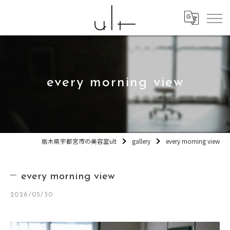
every morning view
栃木県宇都宮市の美容室ult
gallery
every morning view
every morning view
2026/05/30