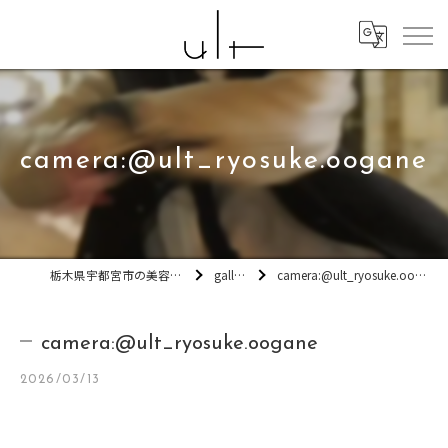
camera:@ult_ryosuke.oogane
栃木県宇都宮市の美容室ult
gallery
camera:@ult_ryosuke.oogane
camera:@ult_ryosuke.oogane
2026/03/13