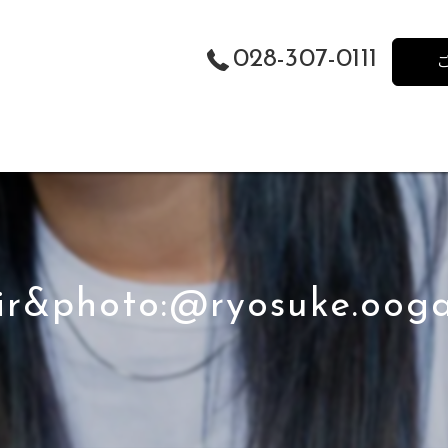
028-307-0111
ir&photo:@ryosuke.oog