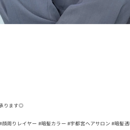
て承ります◎
#顔周りレイヤー #暗髪カラー #宇都宮ヘアサロン #暗髪透