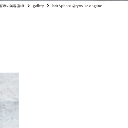
宮市の美容室ult
gallery
hair&photo:@ryosuke.oogane