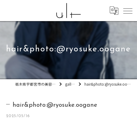
hair&photo:@ryosuke.oogane
栃木県宇都宮市の美容室ult
gallery
hair&photo:@ryosuke.oogane
hair&photo:@ryosuke.oogane
2025/05/16