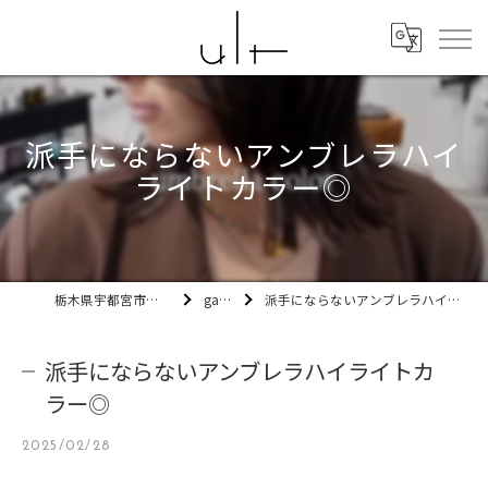
派手にならないアンブレラハイ
ライトカラー◎
栃木県宇都宮市の美容室ult
gallery
派手にならないアンブレラハイライトカラー◎
派手にならないアンブレラハイライトカ
ラー◎
2025/02/28