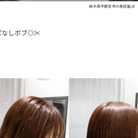
栃木県宇都宮市の美容室ult
なしボブ◎✂️