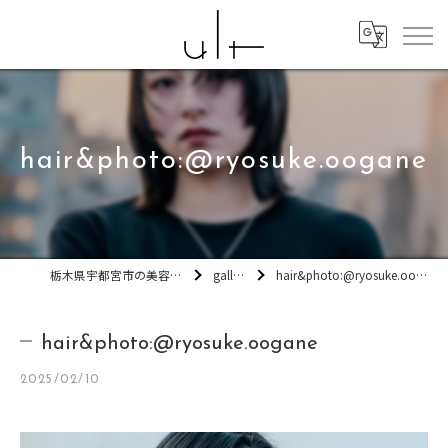
hair&photo:@ryosuke.oogane
栃木県宇都宮市の美容室ult
gallery
hair&photo:@ryosuke.oogane
hair&photo:@ryosuke.oogane
2025/02/10