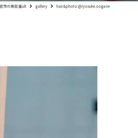
宮市の美容室ult
gallery
hair&photo:@ryosuke.oogane