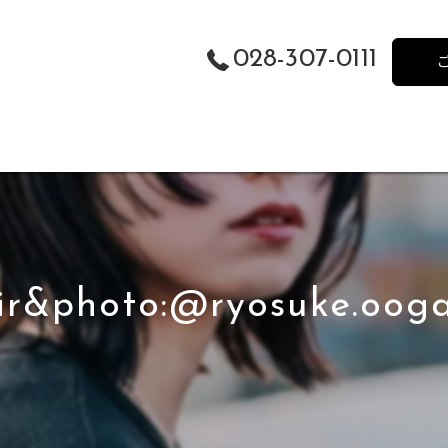
028-307-0111
ir&photo:@ryosuke.oog