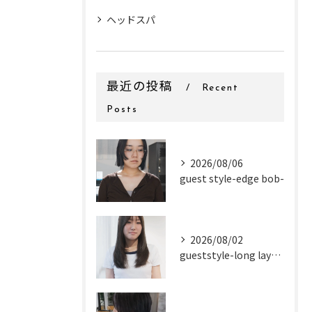
ヘッドスパ
最近の投稿
Recent
Posts
2026/08/06
guest style-edge bob-
2026/08/02
gueststyle-long layer-