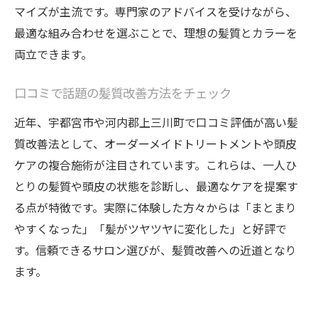
マイズが主流です。専門家のアドバイスを受けながら、
髪と頭皮を健やかに保つ生活習慣ポイント
最適な組み合わせを選ぶことで、理想の髪質とカラーを
トリートメントの選び方と使い方のコツ
両立できます。
髪・ヘアカラーの美しさを保つケア術
日常でできる頭皮マッサージの取り入れ方
口コミで話題の髪質改善方法をチェック
口コミで支持されるケアルーティン紹介
近年、宇都宮市や河内郡上三川町で口コミ評価が高い髪
美髪を目指すための日常ケア実践例
質改善法として、オーダーメイドトリートメントや頭皮
この地域で叶える美しい髪と健やかな頭皮
ケアの複合施術が注目されています。これらは、一人ひ
髪・ヘアカラー・トリートメントで実現す
とりの髪質や頭皮の状態を診断し、最適なケアを提案す
る地域の美髪
る点が特徴です。実際に体験した方々からは「まとまり
口コミで広がる髪質改善トレンドを解説
やすくなった」「髪がツヤツヤに変化した」と好評で
す。信頼できるサロン選びが、髪質改善への近道となり
トリートメント選びで変わる地域の髪事情
ます。
髪や頭皮ダメージに悩む方への地域型ケア
情報