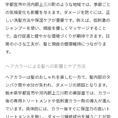
ダメージを抑えたヘアカラー提案のポイン
宇都宮市や河内郡上三川町のような地域では、季節ごと
ト
の気候変化も影響を与えます。ダメージを防ぐには、正
トリートメント効果を引き出す習慣とは
しい洗髪方法や保湿ケアが重要です。例えば、低刺激の
美髪を目指すおすすめヘアケア習慣
シャンプーを使い、頭皮を優しくマッサージすること
トリートメント選びで美髪を目指すポイント
で、血行促進と健やかな環境づくりが期待できます。日
常の小さな工夫が、髪と頭皮の健康維持につながりま
髪のダメージレベルに合ったトリートメン
す。
ト選び
トリートメント成分の基礎知識と選び方
ヘアカラーによる髪への影響とケア方法
髪・ヘアカラー・トリートメントの最適な
ヘアカラーは髪のおしゃれを楽しむ一方で、髪内部のタ
組み合わせ
ンパク質や水分が失われ、ダメージの原因となります。
口コミで人気のトリートメント効果を徹底
栃木県宇都宮市や河内郡上三川町の美容室では、カラー
解説
後の専用トリートメントや低刺激カラー剤の導入が進ん
自宅とサロンで違うトリートメントの特徴
でいます。具体的には、カラー後すぐに保湿力の高いト
美髪を保つためのトリートメント頻度の目
リートメントを施し、ダメージ補修成分を補うことが効