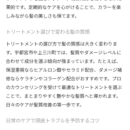
安
果的です。定期的なケアを心がけることで、カラーを楽
髪や頭皮ダメージが気になる方へのアドバイス
しみながら髪の美しさも保てます。
髪・ヘアカラー後の正しいアフターケア方
法
トリートメント選びで変わる髪の質感
頭皮ダメージを抑える日常習慣の見直し方
トリートメントの選び方で髪の質感は大きく変わりま
髪質改善に役立つおすすめトリートメント
す。宇都宮市や上三川町では、髪質やダメージレベルに
合わせて成分を選ぶ傾向が強まっています。たとえば、
口コミで評価の高いケア方法の選び方
保湿重視ならヒアルロン酸やセラミド配合、ダメージ補
髪・ヘアカラー・トリートメントの悩み相
修ならケラチンやコラーゲン配合がおすすめです。プロ
談例
のカウンセリングを受けて最適なトリートメントを選ぶ
専門家が推奨する頭皮ケアのポイント
ことで、まとまりやすく艶やかな髪質へと導かれます。
ヘアカラー後の頭皮ケアで差がつく美しさ
日々のケアが髪質改善の第一歩です。
ヘアカラー後の頭皮トラブル対策の実践法
髪と頭皮の健康を守る洗浄方法のコツ
日常のケアで頭皮トラブルを予防するコツ
トリートメントで頭皮も美しく整える方法