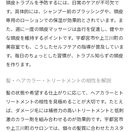
頭皮トラブルを予防するには、日常のケアが不可欠で
髪・ヘアカラーの長持ちを実現するケア
す。具体的には、シャンプー前のブラッシングや、頭皮
口コミで注目の頭皮用トリートメント紹介
専用のローションでの保湿が効果的とされています。ま
た、週に一度の頭皮マッサージは血行を促進し、健やか
美しい髪を育む頭皮マッサージの効果
な頭皮を維持するポイントです。宇都宮市や上三川町の
髪質改善を実感するトリートメント術とは
美容室でも、こうしたセルフケアの指導が普及していま
髪質改善に効く成分とトリートメント解説
す。毎日のちょっとした習慣が、トラブル知らずの頭皮
ヘアカラー後も輝く髪を保つケア習慣
を作ります。
美髪に導くサロン仕様トリートメントの魅
力
髪・ヘアカラー・トリートメントの相性を解説
自宅でもできる髪質改善テクニック
髪の状態や希望する仕上がりに応じて、ヘアカラーとト
髪・ヘアカラー・トリートメントの効果検
リートメントの相性を見極めることが大切です。たとえ
証
ば、ダメージ毛には補修力の高いトリートメントと低刺
口コミから学ぶ髪質改善成功の秘訣
激のカラー剤を組み合わせるのが効果的です。宇都宮市
頭皮と髪の健康を守る日常ケアの秘訣
や上三川町のサロンでは、個々の髪質に合わせたカスタ