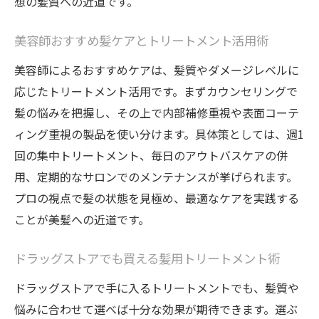
想の髪質への近道です。
は
髪パサパサ時に使いたいトリートメント選
美容師おすすめ髪ケアとトリートメント活用術
び
美容師によるおすすめケアは、髪質やダメージレベルに
ドラッグストアで選ぶパサつき対策アイテ
応じたトリートメント活用です。まずカウンセリングで
ム
髪の悩みを把握し、その上で内部補修重視や表面コーテ
髪の乾燥を防ぐトリートメントの使い方
ィング重視の製品を使い分けます。具体策としては、週1
市販トリートメントでパサつき改善のコツ
回の集中トリートメント、毎日のアウトバスケアの併
美容師おすすめ髪パサつきケア方法
用、定期的なサロンでのメンテナンスが挙げられます。
プロの視点で髪の状態を見極め、最適なケアを実践する
ヘアカラー後のパサつきを抑える対策
ことが美髪への近道です。
トリートメントと髪質の関係を徹底解説
髪質に合わせたトリートメント選びの重要
ドラッグストアでも買える髪用トリートメント術
性
ドラッグストアで手に入るトリートメントでも、髪質や
ヘアカラーと髪質の相性を考慮したケア術
悩みに合わせて選べば十分な効果が期待できます。選ぶ
トリートメントが髪内部に与える影響