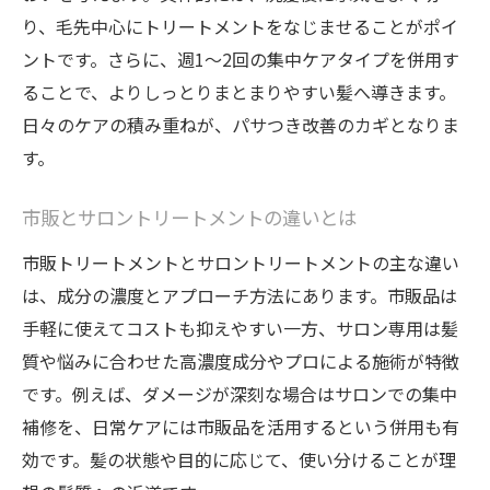
り、毛先中心にトリートメントをなじませることがポイ
ト
ントです。さらに、週1〜2回の集中ケアタイプを併用す
美容師おすすめトリートメントの活用術
ることで、よりしっとりまとまりやすい髪へ導きます。
市販品で叶えるサロン級髪質改善の秘訣
日々のケアの積み重ねが、パサつき改善のカギとなりま
トリートメント最強市販アイテムの選び方
す。
サロン級の仕上がりを目指す髪質改善テクニッ
ク
市販とサロントリートメントの違いとは
髪質改善におすすめのトリートメント法
市販トリートメントとサロントリートメントの主な違い
サロン級仕上がりを叶える自宅ケア術
は、成分の濃度とアプローチ方法にあります。市販品は
髪やヘアカラーの悩みに合う施術ポイント
手軽に使えてコストも抑えやすい一方、サロン専用は髪
質や悩みに合わせた高濃度成分やプロによる施術が特徴
美髪を目指すための髪質改善テクニック
です。例えば、ダメージが深刻な場合はサロンでの集中
髪質に合ったトリートメント活用の極意
補修を、日常ケアには市販品を活用するという併用も有
サロン級髪質改善に市販製品を活かす方法
効です。髪の状態や目的に応じて、使い分けることが理
髪がパサつく時におすすめのトリートメントと