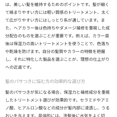
は、美しい髪を維持するためのポイントです。髪が細く
髪色を長持ちさせるヘアケアのポイント
て絡まりやすい方には軽い質感のトリートメント、太く
カラー後に効果的な市販トリートメント活
て広がりやすい方にはしっとり系が適しています。ま
用術
た、ヘアカラー後は色持ちやダメージ補修を重視した成
髪のダメージを抑える色持ちトリートメン
分配合のものを選ぶことが重要です。例えば、カラー直
ト選び
後は保湿力の高いトリートメントを使うことで、色落ち
洗い流すタイプのヘアカラーケア方法
や乾燥を防げます。自分の髪質やカラーの特徴を把握
美容師が教える髪色キープのトリートメン
し、それに特化した製品を選ぶことが、理想の仕上がり
ト活用
への近道です。
市販トリートメントの効果を最大限に引き出す
方法
髪のパサつきに悩む方の効果的な選び方
市販の髪用トリートメント選びのコツ
髪のパサつきが気になる場合、保湿力と補修成分を重視
したトリートメント選びが効果的です。セラミドやアミ
ドラッグストアで人気のトリートメントの
ノ酸、ヒアルロン酸などの成分が髪内部に浸透し、うる
使い方
おいを与えます。具体的には、洗髪後に水気をよく切
髪質別に選ぶ市販トリートメントのポイン