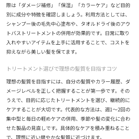
際は「ダメージ補修」「保湿」「カラーケア」など目的
髪とトリートメントの基礎知識を学ぼう
別に成分や特徴を確認しましょう。利用方法としては、
おすすめトリートメントと髪質改善の関係
シャンプー後の毛先中心塗布や、タオルドライ後のアウ
プロが解説する髪質ごとのケアポイント
トバストリートメントの併用が効果的です。日常に取り
洗い流すタイプのトリートメント活用法
入れやすいアイテムを上手に活用することで、コストを
抑えながら美しい髪を保てます。
洗い流すトリートメントの正しい使い方
髪・ヘアカラーに効果的な洗い流しケア術
トリートメント選びで理想の髪質を目指すコツ
ドラッグストアで人気の洗い流す商品選び
理想の髪質を目指すには、自分の髪質やカラー履歴、ダ
洗い流すタイプで叶える髪質改善テクニッ
メージレベルを正しく把握することが第一歩です。その
ク
うえで、目的に応じたトリートメントを選び、継続的に
髪にやさしい洗い流すトリートメントの選
ケアすることが大切です。代表的な方法は、週1〜2回の
定
集中型と毎日の軽めケアの併用、季節や髪の変化に合わ
おすすめ洗い流すトリートメント活用アイ
せた製品の見直しです。具体的なケアを積み重ねること
デア
で、理想に近い健やかな髪質に近づけます。