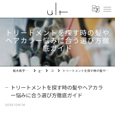
トリートメントを探す時の髪や
ヘアカラー悩みに合う選び方徹
底ガイド
栃木県宇都宮市の美容室ult
gallery
コラム
トリートメントを探す時の髪やヘアカラー悩みに合う選び方徹底ガイド
トリートメントを探す時の髪やヘアカラ
ー悩みに合う選び方徹底ガイド
2025/09/16