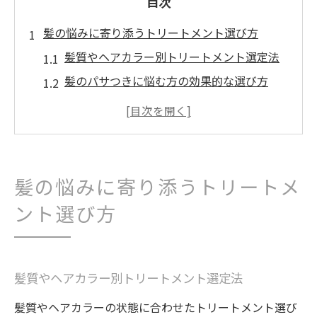
目次
髪の悩みに寄り添うトリートメント選び方
髪質やヘアカラー別トリートメント選定法
髪のパサつきに悩む方の効果的な選び方
市販とサロントリートメントの違いとは
美容師おすすめ髪ケアとトリートメント活
用術
ドラッグストアでも買える髪用トリートメ
髪の悩みに寄り添うトリートメ
ント術
ント選び方
トリートメント選びで理想の髪質を目指す
コツ
ヘアカラー後の色持ちを高める実践法
髪質やヘアカラー別トリートメント選定法
ヘアカラー直後の髪に最適なトリートメン
髪質やヘアカラーの状態に合わせたトリートメント選び
ト法