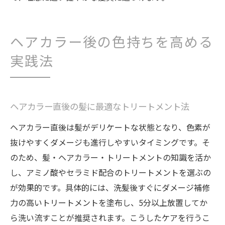
自分に合うヘアケアで理想の髪を手に入れる
髪質やヘアカラー悩み別ヘアケア方法
トリートメントで叶える理想の美髪習慣
ヘアカラー後の色持ちを高める
市販とサロンを組み合わせた髪質改善術
実践法
自宅で実践できるヘアケアとトリートメン
ト
美容師直伝の髪悩み解決ヘアケアポイント
ヘアカラー直後の髪に最適なトリートメント法
毎日のケアで美しく保つ髪とトリートメン
ヘアカラー直後は髪がデリケートな状態となり、色素が
ト
抜けやすくダメージも進行しやすいタイミングです。そ
のため、髪・ヘアカラー・トリートメントの知識を活か
し、アミノ酸やセラミド配合のトリートメントを選ぶの
が効果的です。具体的には、洗髪後すぐにダメージ補修
力の高いトリートメントを塗布し、5分以上放置してか
ら洗い流すことが推奨されます。こうしたケアを行うこ