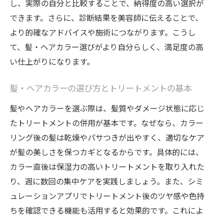
し、実際の自分と比較することで、納得度の高い選択が
ブリーチ対応アプリで髪色の幅広さを実感
できます。さらに、診断結果を美容師に伝えることで、
髪色シミュレーションでトリートメントの
より的確なアドバイスや施術につながります。こうし
重要性を知る
て、髪・ヘアカラー選びがより自分らしく、満足度の高
い仕上がりになります。
ブリーチ髪の正しいヘアカラー選択術
髪・ヘアカラーのブリーチ体験で学ぶポイ
髪・ヘアカラーの選び方とトリートメントの基本
ント
髪やヘアカラーを選ぶ際は、髪質やダメージ状態に応じ
トリートメントで美しく保つ髪色チェンジの秘
たトリートメントの併用が基本です。なぜなら、カラー
訣
リング後の髪は乾燥やパサつきが出やすく、適切なケア
髪色を美しく保つトリートメントの選び方
が髪の美しさを保つカギとなるからです。具体的には、
髪・ヘアカラーの色持ちを高めるケア習慣
カラー直後は保湿力の高いトリートメントを取り入れた
髪色シミュレーション後のトリートメント
り、週に数回の集中ケアを実践しましょう。また、シミ
活用術
ュレーションアプリでトリートメント後のツヤ感や色持
ヘアカラーした髪に必要なトリートメント
ちを確認できる機能も活用すると効果的です。これによ