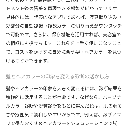
発見
トメント後の質感を再現できる機能が備わっています。
髪色シミュレーションアプリ無料版のメリ
具体的には、代表的なアプリであれば、写真取り込み→
ット
髪部分の自動認識→複数カラーの切り替えがワンタッチ
で可能です。さらに、保存機能を活用すれば、美容室で
髪・ヘアカラーの変化を簡単に試すコツ
の相談にも役立ちます。これらを上手く使いこなすこと
髪色診断カメラで自分に似合う色を手軽に
で、コストをかけずに自分に合う髪・ヘアカラーを見つ
確認
けることができます。
トリートメント前後の髪色を無料アプリで
比較
髪とヘアカラーの印象を変える診断の活かし方
髪とヘアカラーの魅力を無料で試す新常識
髪やヘアカラーの印象を大きく変えるには、診断結果を
ブリーチ対応の髪色シミュレーション体験談
積極的に活用することが重要です。なぜなら、パーソナ
髪色シュミレーションでブリーチ後の髪色
ルカラー診断や髪質診断をもとに選んだ色は、肌の明る
を体験
さや雰囲気に調和しやすいからです。例えば、診断アプ
髪とヘアカラーの変化をブリーチで比較検
リで得たおすすめヘアカラーをシミュレーションで試
証