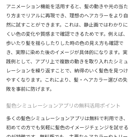
ーション
アニメーション機能を活用すると、髪の動きや光の当た
髪色診断カメラを使ったトレンドの探し方
り方までリアルに再現でき、理想のヘアカラーをより自
然に試すことができます。これは、静止画ではわかりに
髪色診断カメラで今人気の髪・ヘアカラー
くい色の変化や質感まで確認できるためです。例えば、
を知る
歩いたり髪を揺らしたりした時の色の見え方も確認で
髪色シュミレーションで旬のヘアカラーを
き、実際に染めた後のイメージが具体的になります。実
チェック
践例として、アプリ上で複数の動きを取り入れたシミュ
トリートメント効果も試せる髪色カメラ活
レーションを繰り返すことで、納得のいく髪色を見つけ
用術
やすくなります。これにより、髪・ヘアカラー選びの失
髪とヘアカラーをトレンドカラーで楽しむ
敗を事前に防げます。
方法
髪色診断に役立つ無料アプリの選び方
髪色シミュレーションアプリの無料活用ポイント
髪・ヘアカラー選びで押さえたい最新情報
多くの髪色シミュレーションアプリは無料で利用でき、
無料アプリで髪とヘアカラーの変化を実感
初めての方でも気軽に髪色のイメージチェンジを試せる
無料の髪色シュミレーションで理想の髪を
のが特徴です。無料版でも、主要なヘアカラーやトリー