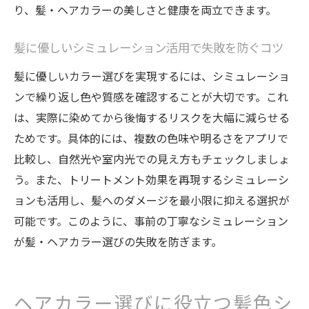
ケア
り、髪・ヘアカラーの美しさと健康を両立できます。
髪色チェンジの際に意識したい髪のケア方
法
髪に優しいシミュレーション活用で失敗を防ぐコツ
髪とヘアカラーを守る日常のトリートメン
髪に優しいカラー選びを実現するには、シミュレーショ
ト術
ンで繰り返し色や質感を確認することが大切です。これ
髪色を変えるサイト活用でイメージ通りに
は、実際に染めてから後悔するリスクを大幅に減らせる
髪色変えるサイトでヘアカラーのイメージ
ためです。具体的には、複数の色味や明るさをアプリで
作り
比較し、自然光や室内光での見え方もチェックしましょ
う。また、トリートメント効果を再現するシミュレーシ
髪とヘアカラーの最新シミュレーション活
ョンも活用し、髪へのダメージを最小限に抑える選択が
用術
可能です。このように、事前の丁寧なシミュレーション
髪色シュミレーションサイトの使い方と注
が髪・ヘアカラー選びの失敗を防ぎます。
意点
髪・ヘアカラー選びに役立つネットサービ
スの選択
ヘアカラー選びに役立つ髪色シ