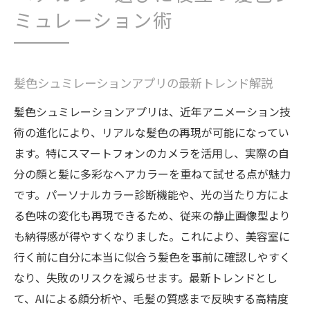
髪色診断カメラと併用したシミュレーショ
ミュレーション術
ン術
トリートメントを意識したサイト活用のポ
イント
髪色シュミレーションアプリの最新トレンド解説
髪・ヘアカラーを楽しむための新定番アプロー
髪色シュミレーションアプリは、近年アニメーション技
チ
術の進化により、リアルな髪色の再現が可能になってい
髪色シュミレーションで迷わない髪・ヘア
ます。特にスマートフォンのカメラを活用し、実際の自
カラー選び
分の顔と髪に多彩なヘアカラーを重ねて試せる点が魅力
トリートメントと髪色診断で美髪を叶える
です。パーソナルカラー診断機能や、光の当たり方によ
方法
る色味の変化も再現できるため、従来の静止画像型より
髪とヘアカラーを長く楽しむための実践ア
も納得感が得やすくなりました。これにより、美容室に
ドバイス
行く前に自分に本当に似合う髪色を事前に確認しやすく
髪色チェンジを安心して楽しむ最新テクニ
なり、失敗のリスクを減らせます。最新トレンドとし
ック
て、AIによる顔分析や、毛髪の質感まで反映する高精度