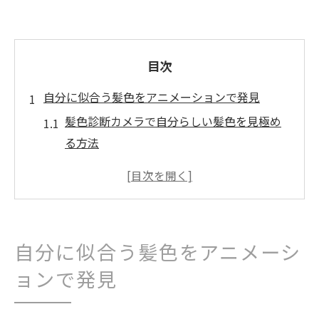
目次
自分に似合う髪色をアニメーションで発見
髪色診断カメラで自分らしい髪色を見極め
る方法
アニメーション機能で理想のヘアカラーを
自然に試すコツ
髪色シミュレーションアプリの無料活用ポ
イント
自分に似合う髪色をアニメーシ
髪とヘアカラーの印象を変える診断の活か
し方
ョンで発見
髪・ヘアカラーの選び方とトリートメント