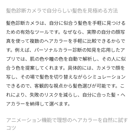
の基本
髪色診断カメラで自分らしい髪色を見極める方法
髪に優しいシミュレーション活用で失敗を
防ぐコツ
髪色診断カメラは、自分に似合う髪色を手軽に見つける
ための有効なツールです。なぜなら、実際の自分の顔写
ヘアカラー選びに役立つ髪色シミュレーション
真を使って複数のヘアカラーを手軽に比較できるからで
術
す。例えば、パーソナルカラー診断の知見を応用したア
髪色シュミレーションアプリの最新トレン
プリでは、肌の色や瞳の色を自動で解析し、その人に似
ド解説
合う色を提案してくれます。具体的には、カメラで顔を
無料で使える髪色シミュレーションアプリ
写し、その場で髪色を切り替えながらシミュレーション
を比較
できるので、客観的な視点から髪色選びが可能です。こ
自分の髪やヘアカラーに合う色味の選び方
れにより、失敗のリスクを減らし、自分に合った髪・ヘ
髪色を変える前に知っておきたいポイント
アカラーを納得して選べます。
トリートメントを取り入れたヘアカラー提
案
アニメーション機能で理想のヘアカラーを自然に試す
髪・ヘアカラーの失敗を防ぐ事前シミュレ
コツ