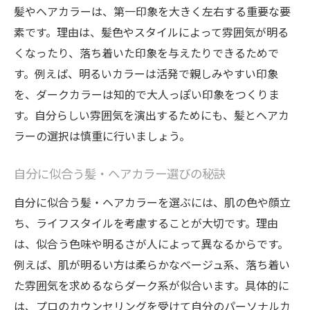
髪やヘアカラーは、第一印象を大きく左右する重要な要
択
素です。理由は、髪色やスタイルによって雰囲気が明る
髪の健康を保つトリートメントの選び方
くなったり、落ち着いた印象を与えたりできるためで
カラー後でも美しい髪を維持する秘訣
す。例えば、明るいカラーは活発で親しみやすい印象
人気の美容室で試せる髪・ヘアカラーケア
を、ダークカラーは知的で大人っぽい印象をつくりま
流行カラーで自分らしさを楽しむ秘訣
す。自分らしい雰囲気を演出するためにも、髪とヘアカ
ラーの選択は慎重に行いましょう。
髪・ヘアカラーのトレンドを押さえる方法
流行色で自分らしい髪を手に入れるコツ
自分に似合う髪・ヘアカラー選びの秘訣
髪・ヘアカラー・トリートメントの流行解
自分に似合う髪・ヘアカラーを選ぶには、肌の色や顔立
説
ち、ライフスタイルを考慮することが大切です。理由
人気カラーが似合う髪質とは何か
は、似合う色味や明るさが人によって異なるからです。
美容室が提案する旬の髪・ヘアカラー体験
例えば、肌が明るい方は柔らかなベージュ系、落ち着い
口コミで話題のヘアカラー活用術
た雰囲気を求めるならダーク系が似合います。具体的に
栃木県宇都宮市で叶える理想の髪色体験
は、プロのカウンセリングを受けて自分のパーソナルカ