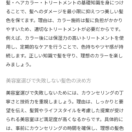
男性が試すべきトレンドカラー特集
髪・ヘアカラー・トリートメントの基礎知識を身につけ
ることで、髪へのダメージを最小限に抑えつつ美しい髪
口コミで評判のメンズ髪・ヘアカラー体験
色を保てます。理由は、カラー施術は髪に負担がかかり
白髪染めやハイトーンも安心のケア提案
やすいため、適切なトリートメントが必要だからです。
髪・ヘアカラー・トリートメントの白髪染
例えば、カラー後には保湿力の高いトリートメントを使
め対策
用し、定期的なケアを行うことで、色持ちやツヤ感が持
ハイトーンカラーも安心な髪のケア方法
続します。正しい知識で髪を守り、理想のカラーを楽し
髪・ヘアカラーで白髪と上手に向き合うコ
みましょう。
ツ
人気美容室が提案する色持ちケア術
美容室選びで失敗しない髪色の決め方
髪・ヘアカラーとトリートメントで若々し
美容室選びで失敗しないためには、カウンセリングの丁
さを維持
寧さと技術力を重視しましょう。理由は、しっかりと要
口コミ人気の白髪染め・ハイトーン体験談
望を伝え、髪質やライフスタイルを考慮した提案が受け
インナーカラーで雰囲気を一新するコツ
られる美容室ほど満足度が高くなるからです。具体的に
は、事前にカウンセリングの時間を確保し、理想の髪色
髪・ヘアカラーのインナーカラー活用術