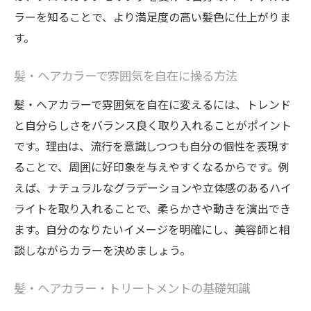
髪・ヘアカラーで叶う理想の雰囲気作り
ラーを知ることで、より満足度の高い髪色に仕上がりま
宇都宮エリアで人気の髪・ヘアカラー事情
す。
美容室選びで失敗しない髪色体験の選択肢
髪・ヘアカラーで雰囲気を自在に操る方法
髪・ヘアカラー専門店ならではの魅力とは
髪・ヘアカラーで雰囲気を自在に変えるには、トレンド
髪・ヘアカラー・トリートメントの地域傾
と自分らしさをバランス良く取り入れることがポイント
向
です。理由は、流行を意識しつつも自分の個性を表現す
口コミで選ぶ髪・ヘアカラー体験の満足度
ることで、周囲に好印象を与えやすくなるからです。例
メンズも注目のヘアカラー最新事情
えば、ナチュラルなグラデーションや立体感のあるハイ
髪・ヘアカラー・トリートメントで変わる
ライトを取り入れることで、柔らかさや動きを演出でき
男性の印象
ます。自分のなりたいイメージを明確にし、美容師と相
メンズ向け人気髪・ヘアカラーの選び方
談しながらカラーを決めましょう。
髪・ヘアカラーで作る清潔感と個性
美容室で叶うメンズ髪・ヘアカラーの魅力
髪・ヘアカラー・トリートメントの基礎知識