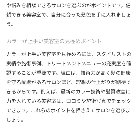
や悩みを相談できるサロンを選ぶのがポイントです。信
インナーカラーで雰囲気を変える方法
頼できる美容室で、自分に合った髪色を手に入れましょ
髪・ヘアカラー・トリートメントで差をつ
う。
ける
美容室で叶える個性派インナーカラー体験
カラーが上手い美容室の見極めポイント
流行の髪・ヘアカラーを楽しむための工夫
カラーが上手い美容室を見極めるには、スタイリストの
インナーカラー長持ちのコツとケア方法
実績や施術事例、トリートメントメニューの充実度を確
人気の髪・ヘアカラーを長持ちさせる方法
認することが重要です。理由は、技術力が高く髪の健康
髪・ヘアカラーを美しく保つコツ
を守る配慮があるサロンほど、理想の仕上がりが期待で
髪・ヘアカラー・トリートメントの持続ポ
きるからです。例えば、最新のカラー技術や髪質改善に
イント
力を入れている美容室は、口コミや施術写真でチェック
できます。これらのポイントを押さえてサロンを選びま
お気に入りの髪色を長持ちさせるケア法
しょう。
美容室おすすめの髪・ヘアカラー維持術
髪・ヘアカラーの退色を防ぐトリートメン