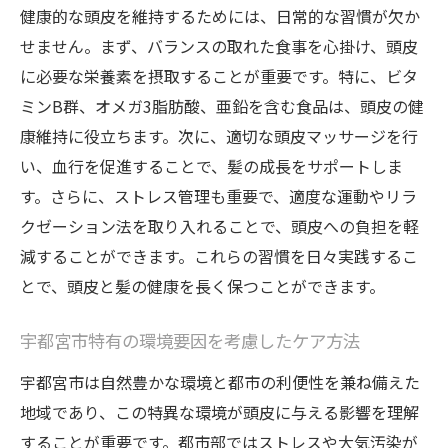
顧客満足度の高い美容サロン選びのポイン
健康的な頭皮を維持するためには、日常的な習慣が欠か
ト
せません。まず、バランスの取れた食事を心掛け、頭皮
宇都宮市の美容サロンが提供する最新トレ
に必要な栄養素を摂取することが重要です。特に、ビタ
ンド
ミンB群、オメガ3脂肪酸、亜鉛を含む食品は、頭皮の健
ストレス社会でのリラックス効果！頭皮ケアが
康維持に役立ちます。次に、適切な頭皮マッサージを行
もたらす心身の癒し
い、血行を促進することで、髪の成長をサポートしま
す。さらに、ストレス管理も重要で、適度な運動やリラ
頭皮ケアが心身に与えるリラクゼーション
クゼーション法を取り入れることで、頭皮への負担を軽
効果
減することができます。これらの習慣を日々実践するこ
ストレス軽減に役立つ頭皮マッサージの技
とで、頭皮と髪の健康を長く保つことができます。
法
頭皮ケアと心の健康の関連性
宇都宮市特有の環境要因を考慮したケア方法
宇都宮市で体験できるリラックス方法
宇都宮市は自然豊かな環境と都市の利便性を兼ね備えた
頭皮ケアがもたらす精神的安定のメカニズ
地域であり、この特異な環境が頭皮に与える影響を理解
ム
することが重要です。都市部ではストレスや大気汚染が