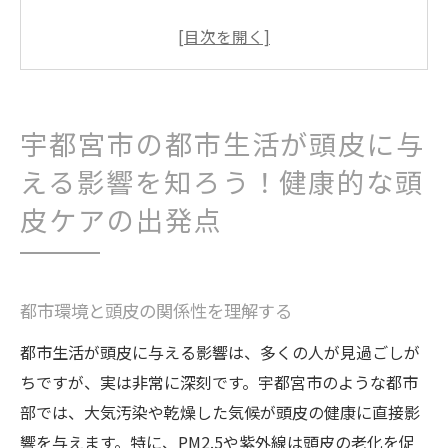
日常生活が頭皮に与えるストレスの種類
頭皮に有害な環境要因とその対策
健康的な頭皮のための日常的な習慣
宇都宮市特有の環境要因を考慮したケア方
宇都宮市の都市生活が頭皮に与
法
える影響を知ろう！健康的な頭
頭皮環境を整えるための地域資源の活用
皮ケアの出発点
自然の恵みと最新技術が融合した宇都宮市の頭
皮ケアの魅力
自然素材による頭皮ケアの利点
都市環境と頭皮の関係性を理解する
宇都宮市の美容サロンで使われる先進技術
都市生活が頭皮に与える影響は、多くの人が見過ごしが
地域の植物由来成分が頭皮に与える影響
ちですが、実は非常に深刻です。宇都宮市のような都市
効果的な頭皮ケアを実現するための技術革
部では、大気汚染や乾燥した気候が頭皮の健康に直接影
新
響を与えます。特に、PM2.5や紫外線は頭皮の老化を促