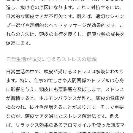
自然と科学が融合したケア製品の特徴
進し、抜け毛の原因になります。これに対抗するには、
頭皮ケアにおける宇都宮市の先進事例
日常的な頭皮ケアが不可欠です。例えば、適切なシャン
抜け毛予防のための具体的な方法とその効果的
プー選びや定期的なヘッドマッサージが効果的です。こ
な実践法
れらの方法は、頭皮の血行を良くし、健康な髪の成長を
抜け毛のメカニズムを理解する
促進します。
毎日のケアで実践できる脱毛予防法
日常生活が頭皮に与えるストレスの種類
効果的なマッサージとその手法
日常生活の中で、頭皮が受けるストレスは多岐にわたり
食生活と抜け毛の関係性
ます。特に、仕事の忙しさや人間関係のトラブルは心身
ストレス管理が抜け毛予防に与える影響
に影響を与え、頭皮にも悪影響を及ぼします。ストレス
宇都宮市で手に入るおすすめのケア製品
が蓄積すると、ホルモンバランスが乱れ、頭皮の健康が
頭皮ケアの重要性を専門家が解説！宇都宮市で
損なわれ、抜け毛が増えることがあります。そこで重要
実践するべき理由
なのが、頭皮ケアを通じたストレス解消法です。例え
専門家が語る頭皮ケアの必要性
ば、リラックス効果のあるアロマオイルを使った頭皮マ
宇都宮市での実例から学ぶ頭皮ケアの効果