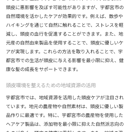
日常に取り入れられる簡単リラックス法
頭皮に悪影響を及ぼす可能性がありますが、宇都宮市の
高品質なケア製品と熟練技術者が提供する宇都
自然環境を活かしたケアが効果的です。例えば、散歩や
宮市の頭皮ケア
ハイキングを通じて自然に触れることで、ストレスを軽
宇都宮市で人気のある頭皮ケア製品の特徴
減し、頭皮の血行を促進することができます。また、地
熟練した技術者によるプロフェッショナル
元産の自然由来製品を使用することで、頭皮に優しいケ
ケア
アが実現します。これらの方法を取り入れることで、宇
都宮市での生活が頭皮に与える影響を最小限に抑え、健
高品質な製品選びのポイントとその効果
康な髪の成長をサポートできます。
宇都宮市の美容サロンが誇る技術とサービ
ス
頭皮環境を整えるための地域資源の活用
製品と技術の融合がもたらす頭皮ケアの進
宇都宮市では、地域資源を活用した頭皮ケアが注目され
化
ています。地元の農産物や自然素材は、頭皮に優しい製
美容業界のプロが推薦する優良ケア製品
品作りに最適です。特に、宇都宮市の農産物を使用した
髪の健康を守るために宇都宮市でできること！
ヘアケア製品は、添加物を最小限に抑えた自然派志向の
頭皮の定期的なケアのすすめ