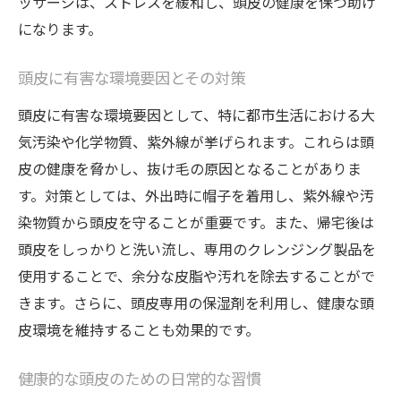
ッサージは、ストレスを緩和し、頭皮の健康を保つ助け
専門的なアプローチで頭皮環境を改善
になります。
宇都宮市の美容サロンで受けられる専門的
ケア
頭皮に有害な環境要因とその対策
頭皮の健康がもたらす長期的な利点
頭皮に有害な環境要因として、特に都市生活における大
気汚染や化学物質、紫外線が挙げられます。これらは頭
専門家が推奨するケア方法とその理由
皮の健康を脅かし、抜け毛の原因となることがありま
頭皮の健康を総合的にサポートする宇都宮市の
す。対策としては、外出時に帽子を着用し、紫外線や汚
美容サロン紹介
染物質から頭皮を守ることが重要です。また、帰宅後は
宇都宮市の美容サロンの特徴とサービス内
頭皮をしっかりと洗い流し、専用のクレンジング製品を
容
使用することで、余分な皮脂や汚れを除去することがで
専門家によるカスタマイズケアの魅力
きます。さらに、頭皮専用の保湿剤を利用し、健康な頭
地域の美容サロンが提供するユニークなサ
皮環境を維持することも効果的です。
ービス
頭皮健康に特化したメニューの紹介
健康的な頭皮のための日常的な習慣