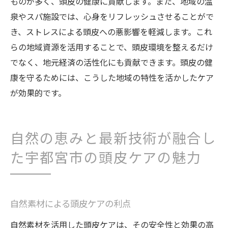
ものが多く、頭皮の健康に貢献します。また、地域の温
頭皮ケアの基本を押さえた生活習慣の見直
泉やスパ施設では、心身をリフレッシュさせることがで
し
き、ストレスによる頭皮への悪影響を軽減します。これ
宇都宮市でできる効果的なセルフケアの方
らの地域資源を活用することで、頭皮環境を整えるだけ
法
でなく、地元経済の活性化にも貢献できます。頭皮の健
定期的な頭皮ケアがもたらす健康効果
康を守るためには、こうした地域の特性を活かしたケア
宇都宮市のサロンで受けられる定期プログ
が効果的です。
ラム
頭皮の健康を維持するための継続的な努力
自然の恵みと最新技術が融合し
髪と頭皮の健康に寄与する地域資源の活用
た宇都宮市の頭皮ケアの魅力
自然素材による頭皮ケアの利点
自然素材を活用した頭皮ケアは、その安全性と効果の高