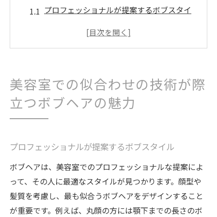
プロフェッショナルが提案するボブスタイ
ル
技術の差が現れるボブヘアのカット
美容室で叶える理想のシルエット
顔型に合わせたボブヘアのデザイン
美容室での似合わせの技術が際
流行のボブヘアを取り入れるコツ
立つボブヘアの魅力
ボブヘア専門の美容室の選び方
顔型に合わせた最適なボブヘアを美容室で見つ
ける方法
プロフェッショナルが提案するボブスタイル
カウンセリングで始まるボブヘア探し
ボブヘアは、美容室でのプロフェッショナルな提案によ
美容師のアドバイスを活かすコツ
って、その人に最適なスタイルが見つかります。顔型や
顔型別の似合わせテクニック
髪質を考慮し、最も似合うボブヘアをデザインすること
ボブヘアの長さとラインの調整
が重要です。例えば、丸顔の方には顎下までの長さのボ