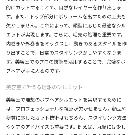
美容師とのコミュニケーション術
的にカットすることで、自然なレイヤーを作り出しま
す。また、トップ部分にボリュームを出すための工夫も
自宅でのスタイリング方法
欠かせません。これによって、顔型に応じた最適なシル
アフターケアの重要性
エットが実現します。さらに、毛先の処理も重要です。
トリートメントとヘアケアのポイント
内巻きや外巻きをミックスし、動きのあるスタイルを作
定期的なメンテナンスのすすめ
り出すことで、日常のスタイリングがしやすくなりま
顔型を活かしたボブヘアスタイル選びのコツ
す。美容室でのプロの技術を活用することで、完璧なボ
丸顔に似合うボブヘアの特徴
ブヘアが手に入るのです。
四角顔にぴったりのボブヘア
面長にバランスを取るボブヘア
美容室で叶える理想のシルエット
心地よいシルエットのボブヘア
美容室で理想のボブヘアシルエットを実現するために
は、プロフェッショナルな視点が欠かせません。顔型や
美容師のオススメするスタイル
髪質に応じたカット技術はもちろん、スタイリング方法
顔型に合うアイテムの選び方
やケアのアドバイスも重要です。例えば、丸顔には少し
美容室での似合わせ術で叶える理想のボブヘア