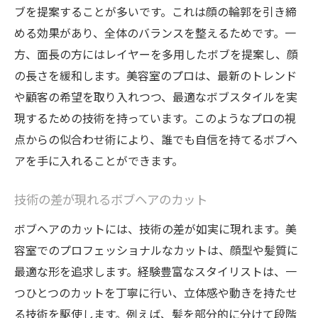
自分に合ったボブヘアを知るためのポイン
ブを提案することが多いです。これは顔の輪郭を引き締
ト
める効果があり、全体のバランスを整えるためです。一
美容室でのフィッティングの重要性
方、面長の方にはレイヤーを多用したボブを提案し、顔
ボブヘアで美しさを引き立てるための似合わせ
の長さを緩和します。美容室のプロは、最新のトレンド
ポイント
や顧客の希望を取り入れつつ、最適なボブスタイルを実
現するための技術を持っています。このようなプロの視
顔型に応じた前髪のデザイン
点からの似合わせ術により、誰でも自信を持てるボブヘ
ボリュームとシルエットのバランス
アを手に入れることができます。
髪質に合わせたカット技術
カラーリングで引き立つボブヘア
技術の差が現れるボブヘアのカット
ヘアケアの基本と応用
ボブヘアのカットには、技術の差が如実に現れます。美
プロのスタイリングアドバイス
容室でのプロフェッショナルなカットは、顔型や髪質に
美容室でのプロのアドバイスで、自分に合った
最適な形を追求します。経験豊富なスタイリストは、一
ボブヘアに
つひとつのカットを丁寧に行い、立体感や動きを持たせ
初めてのカウンセリングの受け方
る技術を駆使します。例えば、髪を部分的に分けて段階