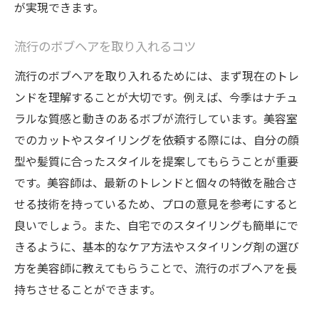
ヘアオイルとワックスの使い分け
が実現できます。
顔型別のボブヘアスタイルと美容室での似合わ
せアドバイス
流行のボブヘアを取り入れるコツ
丸顔向けのボブヘア提案
流行のボブヘアを取り入れるためには、まず現在のトレ
ンドを理解することが大切です。例えば、今季はナチュ
四角顔に合うスタイル
ラルな質感と動きのあるボブが流行しています。美容室
面長にフィットするボブヘア
でのカットやスタイリングを依頼する際には、自分の顔
美容師のおすすめスタイル
型や髪質に合ったスタイルを提案してもらうことが重要
プロのカウンセリングの重要性
です。美容師は、最新のトレンドと個々の特徴を融合さ
自分に合うスタイルを見つける方法
せる技術を持っているため、プロの意見を参考にすると
良いでしょう。また、自宅でのスタイリングも簡単にで
きるように、基本的なケア方法やスタイリング剤の選び
方を美容師に教えてもらうことで、流行のボブヘアを長
持ちさせることができます。