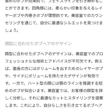
長めのボブが効果的で、フェイスラインを引き締めるこ
最新のボブヘアトレンド
とができます。四角顔には、柔らかい印象を与えるレイ
美容室でのカット技術の進化
ヤーボブや内巻きボブが理想的です。美容室でのカウン
顔型別のカットライン
セリングを通じて、自分に最適なシルエットを見つけま
パーマやカラーでの似合わせ術
しょう。
プロが教える簡単スタイリング
顔型に合わせたボブヘアのデザイン
美容室でのフィードバック
顔型に合わせたボブヘアのデザインは、美容室でのプロ
ボブヘアを最大限に活かす美容室でのスタイリ
フェッショナルな技術とアドバイスが不可欠です。例え
ング術
ば、面長の方にはボリュームを出すためのレイヤーボブ
プロが使うスタイリングツール
や、サイドにボリュームを持たせたデザインが有効で
毎日のケアとセットのポイント
す。一方で、ハート型の顔には顎のラインを強調する短
美容室でのスタイリングレッスン
めのボブが似合います。美容室では、お客様の顔型を詳
カットとスタイリングのバランス
しく分析し、それに最適なカットとスタイリングを提案
トリートメントの効果的な使い方
します。これにより、自分らしさを引き立てるボブヘア