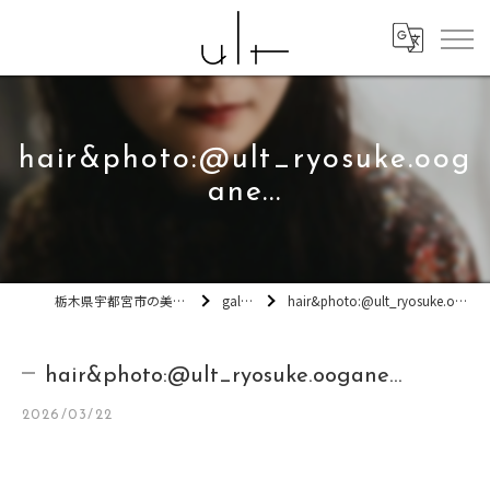
hair&photo:@ult_ryosuke.oog
ane...
栃木県宇都宮市の美容室ult
gallery
hair&photo:@ult_ryosuke.oogane...
hair&photo:@ult_ryosuke.oogane...
2026/03/22