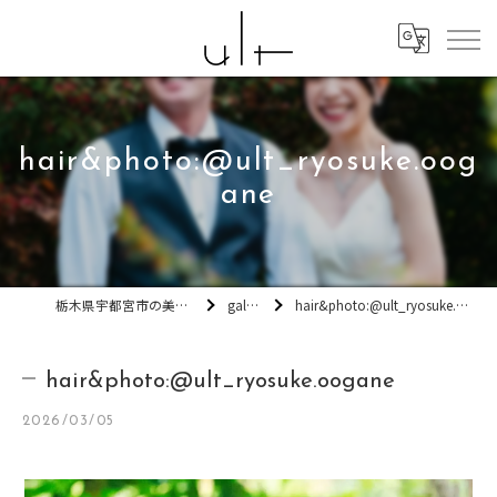
hair&photo:@ult_ryosuke.oog
ane
栃木県宇都宮市の美容室ult
gallery
hair&photo:@ult_ryosuke.oogane
hair&photo:@ult_ryosuke.oogane
2026/03/05