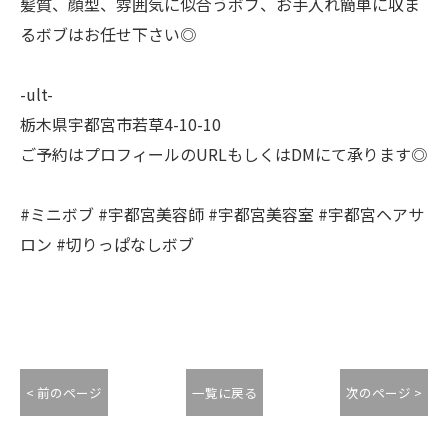
髪質、顔型、雰囲気に似合うボブ、お手入れ簡単に収ま
るボブはお任せ下さい◎
-ult-
栃木県宇都宮市若草4-10-10
ご予約はプロフィールのURLもしくはDMにて承ります◎
#ミニボブ #宇都宮美容師 #宇都宮美容室 #宇都宮ヘアサ
ロン #切りっぱなしボブ
< 前のページ
一覧に戻る
次のページ >