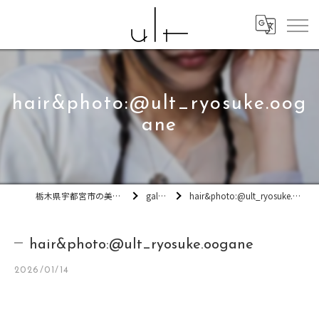
hair&photo:@ult_ryosuke.oog
ane
栃木県宇都宮市の美容室ult
gallery
hair&photo:@ult_ryosuke.oogane
hair&photo:@ult_ryosuke.oogane
2026/01/14