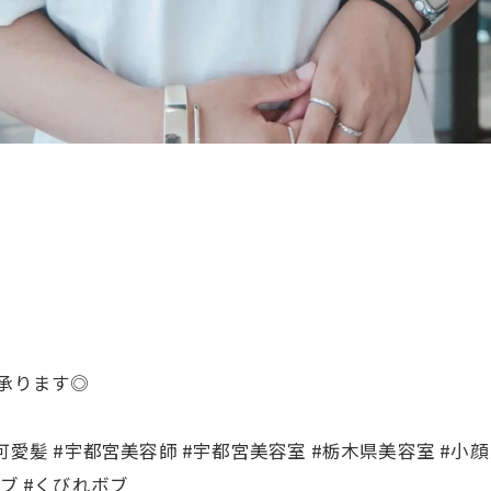
て承ります◎
愛髪 #宇都宮美容師 #宇都宮美容室 #栃木県美容室 #小顔
ブ #くびれボブ