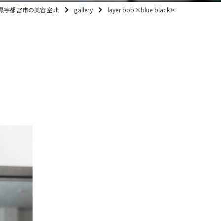
県宇都宮市の美容室ult
gallery
layer bob×blue black✂️