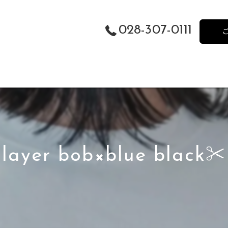
028-307-0111
layer bob×blue black✂️