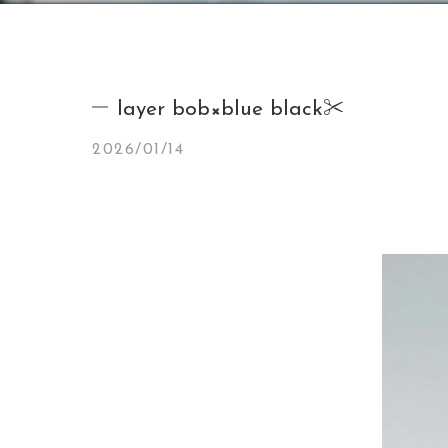
layer bob×blue black✂️
2026/01/14