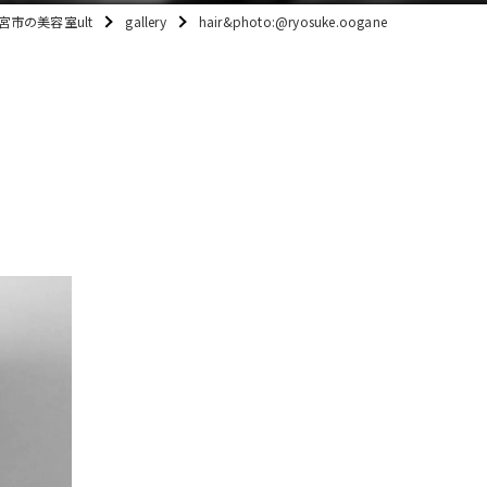
宮市の美容室ult
gallery
hair&photo:@ryosuke.oogane