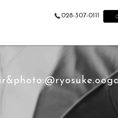
028-307-0111
ir&photo:@ryosuke.oog