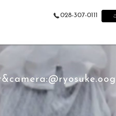
028-307-0111
r&camera:@ryosuke.oo