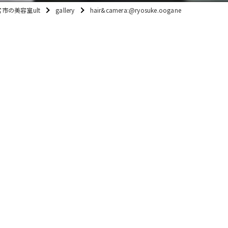
市の美容室ult
gallery
hair&camera:@ryosuke.oogane