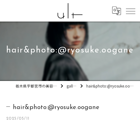
hair&photo:@ryosuke.oogane
栃木県宇都宮市の美容室ult
gallery
hair&photo:@ryosuke.oogane
hair&photo:@ryosuke.oogane
2025/05/11