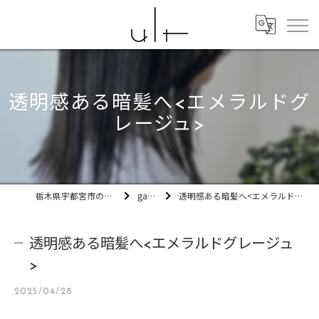
透明感ある暗髪へ<エメラルドグ
レージュ>
栃木県宇都宮市の美容室ult
gallery
透明感ある暗髪へ<エメラルドグレージュ>
透明感ある暗髪へ<エメラルドグレージュ
>
2025/04/28