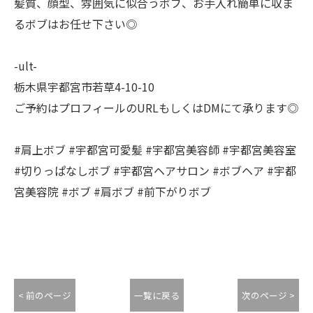
髪質、顔型、雰囲気に似合うボブ、お手入れ簡単に収ま
るボブはお任せ下さい◎
-ult-
栃木県宇都宮市若草4-10-10
ご予約はプロフィールのURLもしくはDMにて承ります◎
#肩上ボブ #宇都宮可愛髪 #宇都宮美容師 #宇都宮美容室
#切りっぱなしボブ #宇都宮ヘアサロン #ボブヘア #宇都
宮美容院 #ボブ #肩ボブ #前下がりボブ
< 前のページ
一覧に戻る
次のページ >