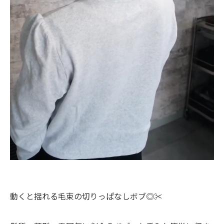
動くと揺れる毛束の切りっぱなしボブ◎✂️