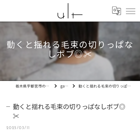
動くと揺れる毛束の切りっぱな
しボブ◎✂️
栃木県宇都宮市の美容室ult
gallery
動くと揺れる毛束の切りっぱなしボブ◎✂️
動くと揺れる毛束の切りっぱなしボブ◎
✂️
2025/03/11