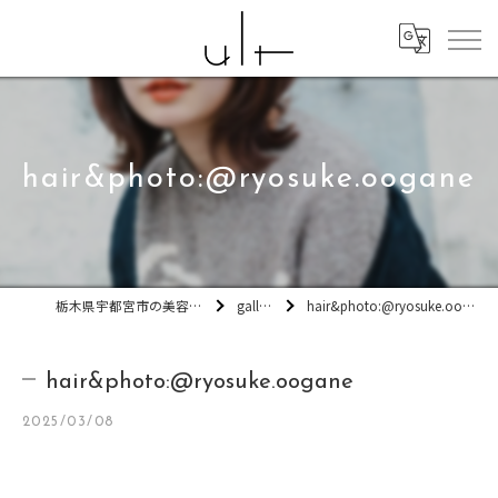
hair&photo:@ryosuke.oogane
栃木県宇都宮市の美容室ult
gallery
hair&photo:@ryosuke.oogane
hair&photo:@ryosuke.oogane
2025/03/08