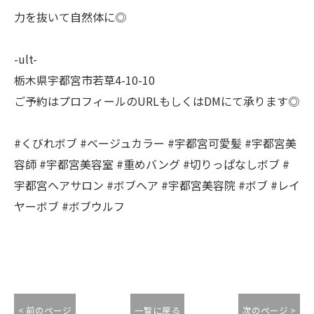
力を抜いて自然体に◎
-ult-
栃木県宇都宮市若草4-10-10
ご予約はプロフィールのURLもしくはDMにて承ります◎
#くびれボブ #ベージュカラー #宇都宮可愛髪 #宇都宮美
容師 #宇都宮美容室 #重めバング #切りっぱなしボブ #
宇都宮ヘアサロン #ボブヘア #宇都宮美容院 #ボブ #レイ
ヤーボブ #ボブウルフ
< 前のページ
一覧に戻る
次のページ >