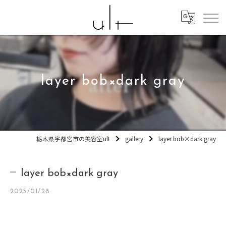
layer bob×dark gray
栃木県宇都宮市の美容室ult
gallery
layer bob×dark gray
layer bob×dark gray
2025/01/28