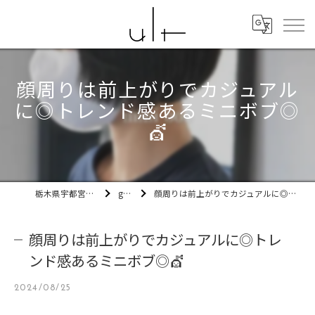
顔周りは前上がりでカジュアル
に◎トレンド感あるミニボブ◎
💇
栃木県宇都宮市の美容室ult
gallery
顔周りは前上がりでカジュアルに◎トレンド感あるミニボブ◎💇
顔周りは前上がりでカジュアルに◎トレ
ンド感あるミニボブ◎💇
2024/08/25