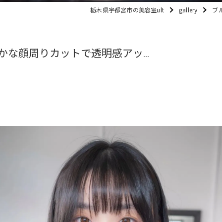
栃木県宇都宮市の美容室ult
gallery
ブ
な顔周りカットで透明感アッ...