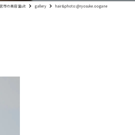
宮市の美容室ult
gallery
hair&photo:@ryosuke.oogane