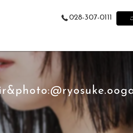
028-307-0111
ir&photo:@ryosuke.oog