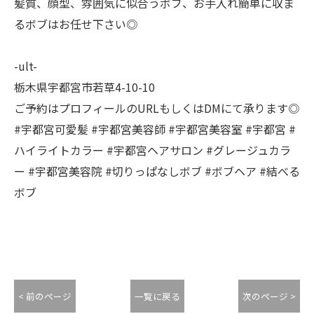
髪質、顔型、雰囲気に似合うボブ、お手入れ簡単に収ま
るボブはお任せ下さい◎
-ult-
栃木県宇都宮市若草4-10-10
ご予約はプロフィールのURLもしくはDMにて承ります◎
#宇都宮可愛髪 #宇都宮美容師 #宇都宮美容室 #宇都宮 #
ハイライトカラー #宇都宮ヘアサロン #グレージュカラ
ー #宇都宮美容院 #切りっぱなしボブ #ボブヘア #結べる
ボブ
< 前のページ
一覧に戻る
次のページ >