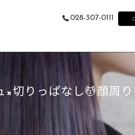
028-307-0111
×切りっぱなし💆顔周りも