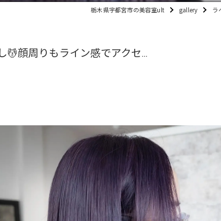
栃木県宇都宮市の美容室ult
gallery
ラ
💆顔周りもライン感でアクセ...