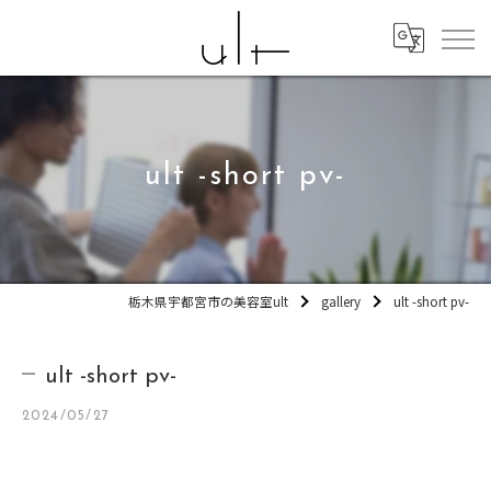
ult -short pv-
栃木県宇都宮市の美容室ult
gallery
ult -short pv-
ult -short pv-
2024/05/27