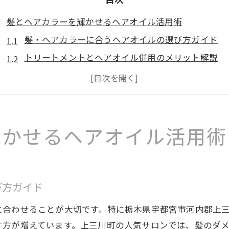
髪とヘアカラーを輝かせるヘアオイル活用術
髪・ヘアカラーに合うヘアオイルの選び方ガイド
トリートメントとヘアオイル併用のメリット解説
人気の髪・ヘアカラー用オイル基本知識まとめ
髪を美しく見せる毎日のヘアオイル活用法
ヘアカラーの色持ちに効く髪ケア＆オイル術
上三川町で注目のヘアトリートメント事情
輝かせるヘアオイル活用術
地元で話題の髪とヘアカラー専用トリートメント
上三川町で人気の髪質改善トリートメント体験
ヘアカラー持続を叶える上三川町の髪ケア事情
び方ガイド
髪・ヘアカラーが映えるトリートメントの実力
に合わせることが大切です。特に栃木県宇都宮市河内郡上
トリートメント選びで差がつく髪の美しさの秘密
す方が増えています。上三川町の人気サロンでは、髪のダ