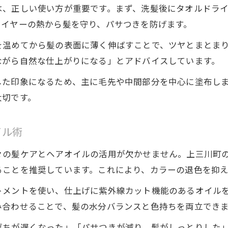
は、正しい使い方が重要です。まず、洗髪後にタオルドラ
ライヤーの熱から髪を守り、パサつきを防げます。
を温めてから髪の表面に薄く伸ばすことで、ツヤとまとま
ながら自然な仕上がりになる」とアドバイスしています。
した印象になるため、主に毛先や中間部分を中心に塗布し
大切です。
イル術
々の髪ケアとヘアオイルの活用が欠かせません。上三川町
ることを推奨しています。これにより、カラーの退色を抑
メントを使い、仕上げに紫外線カット機能のあるオイルを
み合わせることで、髪の水分バランスと色持ちを両立でき
落ちが遅くなった」「パサつきが減り、髪がしっとりした