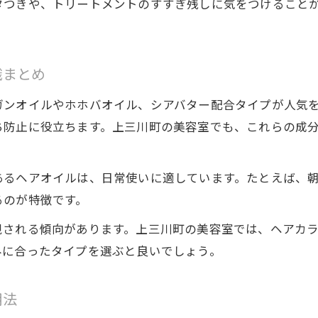
タつきや、トリートメントのすすぎ残しに気をつけること
髪・ヘアカラーに特化した地域密着型トリートメン
上三川町で高評価の髪ケアが注目される理由解説
トリートメントとヘアオイルの技術力が人気の秘訣
識まとめ
髪とヘアカラーを大切にする地元サロンのこだわり
ガンオイルやホホバオイル、シアバター配合タイプが人気
髪質やヘアカラーに適した施術のポイントを紹介
ち防止に役立ちます。上三川町の美容室でも、これらの成
毎日を彩るヘアオイル選びのポイント紹介
髪・ヘアカラー別に選ぶヘアオイルの基礎知識
あるヘアオイルは、日常使いに適しています。たとえば、
トリートメントと相性の良いヘアオイル最新情報
るのが特徴です。
毎日の髪ケアに役立つ人気ヘアオイルの選び方
視される傾向があります。上三川町の美容室では、ヘアカ
髪の悩みを解決するトリートメント活用術まとめ
みに合ったタイプを選ぶと良いでしょう。
ヘアカラーを引き立てるヘアオイル選びのコツ
用法