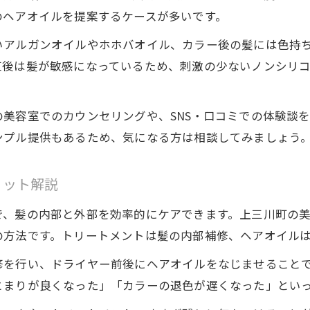
ヘアオイルで髪質改善を目指すならこの方法
のヘアオイルを提案するケースが多いです。
髪・ヘアカラーに最適なヘアオイルの使い方紹介
いアルガンオイルやホホバオイル、カラー後の髪には色持
トリートメントとヘアオイル併用の効果を徹底分析
直後は髪が敏感になっているため、刺激の少ないノンシリ
髪質改善を叶える選び方とヘアケアテクニック
ヘアカラー後の髪に効くヘアオイル活用法
美容室でのカウンセリングや、SNS・口コミでの体験談
毎日のトリートメント習慣で髪質アップ実現
ンプル提供もあるため、気になる方は相談してみましょう
話題のヘアカラーを美しく保つコツに迫る
髪・ヘアカラーを守るトリートメント活用ポイント
リット解説
美しい髪色をキープするヘアオイルの秘密
で、髪の内部と外部を効率的にケアできます。上三川町の美
髪とヘアカラーの色持ち対策おすすめケア法
の方法です。トリートメントは髪の内部補修、ヘアオイル
トリートメントで髪ダメージを抑える方法とは
修を行い、ドライヤー前後にヘアオイルをなじませること
髪質改善とヘアカラー長持ちの両立を目指す
とまりが良くなった」「カラーの退色が遅くなった」とい
地元で人気の髪ケアが支持される理由とは