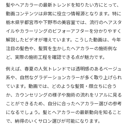
髪やヘアカラーの最新トレンドを知りたい方にとって、
係
動画コンテンツは非常に役立つ情報源となります。特に
動画が教える髪とヘアカラーの最新ケア術
栃木県宇都宮市や下野市の美容室では、流行のヘアスタ
美しい髪質を作るヘアカラー選びのコツ
イルやカラーリングのビフォーアフターを分かりやすく
ビデオで学ぶツヤ髪トリートメントの極意
解説したビデオが増えています。こうした動画は、今年
髪の艶を引き出すトリートメント動画解説
注目の髪色や、髪質を生かしたヘアカラーの施術例な
ヘアカラー後の髪を守る極意をビデオで学
ど、実際の施術工程を確認できる点が魅力です。
ぶ
例えば、春夏の人気トレンドでは透明感のあるベージュ
髪質改善につながるトリートメント動画特
系や、自然なグラデーションカラーが多く取り上げられ
集
ています。動画では、どのような髪質・顔立ちに合う
ヘアカラーと合わせたい髪のケア方法動画
か、カウンセリングの様子や施術の流れをリアルに見る
ことができるため、自分に合ったヘアカラー選びの参考
動画で実感する髪・トリートメントの重要
になるでしょう。髪とヘアカラーの最新動向を知ること
性
で、納得のいくサロン選びが可能になります。
トリートメント効果を高めるカラー活用法