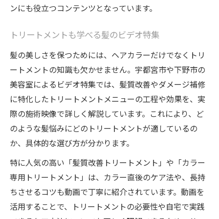
ンにも役立つコンテンツとなっています。
トリートメントも重視した髪カラーの極意
最新動画から知る髪質改善のポイント
トリートメントも学べる髪のビデオ特集
髪とヘアカラー改善の最新動画解説
髪の美しさを保つためには、ヘアカラーだけでなくトリ
トリートメントで髪質変化を体感する方法
ートメントの知識も欠かせません。宇都宮市や下野市の
動画で学ぶヘアカラーと髪質の密接な関係
美容室によるビデオ特集では、髪質改善やダメージ補修
美しい髪を目指すトリートメントポイント
に特化したトリートメントメニューの工程や効果を、実
髪質改善に役立つヘアカラー選びの秘訣
際の施術映像で詳しく解説しています。これにより、ど
のような髪悩みにどのトリートメントが適しているの
か、具体的な選び方が分かります。
特に人気の高い「髪質改善トリートメント」や「カラー
専用トリートメント」は、カラー直後のケア法や、長持
ちさせるコツも動画で丁寧に紹介されています。動画を
活用することで、トリートメントの必要性や自宅で実践