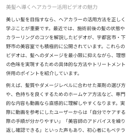
髪に優しいヘアカラー選びとトリートメン
美髪へ導くヘアカラー活用ビデオの魅力
ト法
美しい髪を目指すなら、ヘアカラーの活用方法を正しく
ヘアカラーで引き出す髪のトリートメント
学ぶことが重要です。最近では、施術前後の髪の状態や
効果
カラーリングのコツを解説したビデオが、宇都宮市・下
髪質別に学ぶヘアカラーとケアの連携術
野市の美容室でも積極的に公開されています。これらの
トリートメント重視の髪カラー活用ポイン
ビデオは、髪へのダメージを最小限に抑えながら、理想
ト
の色味を実現するための具体的な方法やトリートメント
ヘアカラー後の髪を守るケア方法を解説
併用のポイントを紹介しています。
髪とヘアカラー選びで理想の自分に近づく
例えば、髪質やダメージレベルに合わせた薬剤の選び方
髪質に合うヘアカラー選びのコツを伝授
や、色持ちを良くするためのホームケア方法など、専門
トリートメント効果を生かす髪カラー術
的な内容も動画なら直感的に理解しやすくなります。実
理想の美髪を叶えるヘアカラー選択法
際に動画を参考にしたユーザーからは「自分でケアする
髪・ヘアカラーで自分らしさを表現する方
際の手順が分かりやすい」「美容師のアドバイスを繰り
法
返し確認できる」といった声もあり、初心者にもベテラ