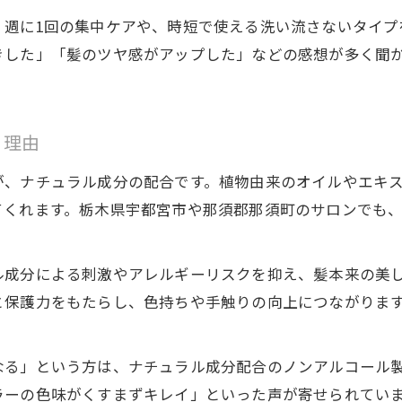
、週に1回の集中ケアや、時短で使える洗い流さないタイプ
きした」「髪のツヤ感がアップした」などの感想が多く聞
く理由
が、ナチュラル成分の配合です。植物由来のオイルやエキ
てくれます。栃木県宇都宮市や那須郡那須町のサロンでも
ル成分による刺激やアレルギーリスクを抑え、髪本来の美
と保護力をもたらし、色持ちや手触りの向上につながりま
なる」という方は、ナチュラル成分配合のノンアルコール
ラーの色味がくすまずキレイ」といった声が寄せられてい