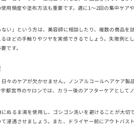
ヘアカラー後の髪を守るトリートメント活用法
使用頻度や塗布方法も重要です。週に1〜2回の集中ケア
ダメージレスで髪とヘアカラーを美しく維持
髪質改善を叶えるトリートメント選びのコツ
らない」という方は、美容師に相談したり、複数の商品を
ヘアカラーのダメージを抑えるケア習慣とは
えるほどの手触りやツヤを実感できるでしょう。失敗例と
必要です。
髪とヘアカラーを保護するノンアルケア術
トリートメント選びで理想の髪を実感しよう
髪・ヘアカラー両立のトリートメント比較法
説
髪質に合うトリートメント選びのポイント
、日々のケアが欠かせません。ノンアルコールヘアケア製
ヘアカラーの色持ち重視のケア術を解説
や宇都宮市のサロンでは、カラー後のアフターケアとして
髪とヘアカラーの相性で選ぶ実践的トリートメン
理想の髪へ導くトリートメントの選び方ガイド
時にぬるま湯を使用し、ゴシゴシ洗いを避けることが大切
いて浸透させましょう。また、ドライヤー前にアウトバス