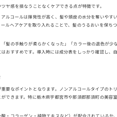
ヘアカラー映える髪へ導く新感覚トリートメント
やツヤ感を損なうことなくケアできる点が特徴です。
髪質を整えるトリートメントの最新アプローチ
、アルコールは揮発性が高く、髪や頭皮の水分を奪いやす
ヘアカラーの映える髪に導くノンアルの利点
コールヘアケアを取り入れることで、髪のうるおいを保ち
トリートメントで髪の艶とカラーを引き出す
ダメージを抑えてヘアカラーを美しく保つ方法
、「髪の手触りが柔らかくなった」「カラー後の退色が少
ノンアル成分で髪とヘアカラーをサポート
にはおすすめです。導入時には成分表をしっかり確認し、
パサつき改善に効くノンアルコールヘアケア方法
髪のパサつき対策に適したトリートメント術
ヘアカラーを守るノンアルコールケアの実践法
方
髪ダメージを抑える毎日のトリートメント習慣
が重要なポイントとなります。ノンアルコールタイプのト
パサつきを解消する髪質別ケアポイント解説
とができます。特に栃木県宇都宮市や那須郡那須町の美容
髪とヘアカラーを潤すトリートメント方法
ヘアカラー後のダメージを減らすケア秘訣
ン酸・コラーゲン・植物エキスなど）が配合されているか