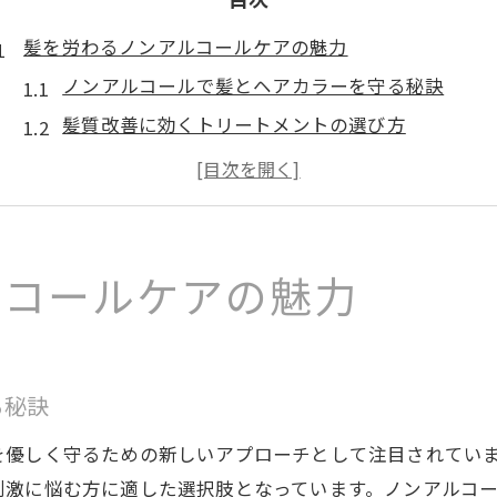
髪を労わるノンアルコールケアの魅力
ノンアルコールで髪とヘアカラーを守る秘訣
髪質改善に効くトリートメントの選び方
ヘアカラー持続に役立つケア方法を解説
ナチュラル成分で髪やヘアカラーが輝く理由
髪ダメージ軽減に注目のトリートメント術
ノンアルで叶う美髪とヘアカラー長持ち術
ルコールケアの魅力
ノンアルケアで髪のパサつきと色落ちを防ぐ
ヘアカラーの美しさを保つトリートメント法
ダメージレスで髪とヘアカラーを守るコツ
る秘訣
髪に優しい成分でカラーも長持ちする理由
を優しく守るための新しいアプローチとして注目されてい
トリートメントで美髪と発色を両立する秘訣
刺激に悩む方に適した選択肢となっています。ノンアルコ