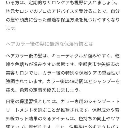
自然派トリートメントで髪の保湿感を実感
いる方は、定期的なサロンケアも視野に入れましょう。
地元サロンでのプロのアドバイスを受けることで、自分
髪と頭皮に優しい自然派保湿ケアのすすめ
の髪や頭皮に合った最適な保湿方法を見つけやすくなり
髪の潤いを守るナチュラルなケア術とは
ます。
自然成分配合のトリートメント活用ポイン
ト
ヘアカラー後の髪に最適な保湿習慣とは
ヘアカラーにも適した自然派髪保湿ケア法
ヘアカラー後の髪は、キューティクルが傷みやすく、乾
乾燥が気になる髪へのおすすめケア方法
燥や色落ちが進みやすい状態です。宇都宮市や矢板市の
乾燥髪に効果的な保湿トリートメント習慣
美容サロンでも、カラー後の特別な保湿ケアの重要性が
髪のパサつきを防ぐ保湿ケアの実践方法
強調されています。カラー後は48時間ほどシャンプーを
ヘアカラー後におすすめの乾燥対策ケア術
控え、色素の定着を優先しましょう。
乾燥時期の髪に最適な保湿ケアテクニック
日常の保湿習慣としては、カラー専用のシャンプー・ト
髪の潤いを守るための毎日ケアポイント
リートメントを選ぶことが推奨されます。保湿成分や紫
毎日の保湿ケアでヘアカラー長持ちを目指す
外線カット効果のあるアイテムは、色持ちの向上やツヤ
感アップに繋がります。また、洗髪後は必ずアウトバス
ヘアカラーを長持ちさせる保湿ケアの習慣