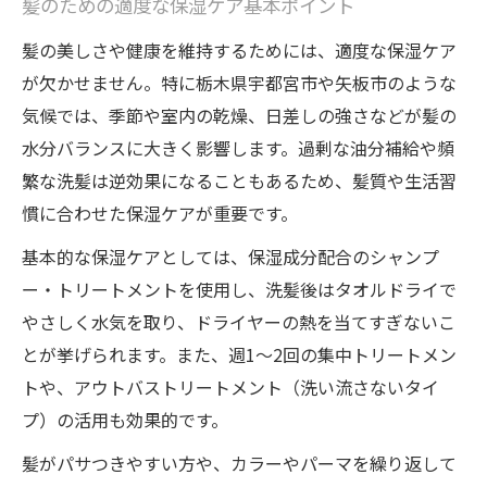
髪のための適度な保湿ケア基本ポイント
髪・ヘアカラーの美しさを持続させるケア
髪の美しさや健康を維持するためには、適度な保湿ケア
トリートメントで髪の乾燥対策を叶えるコツ
が欠かせません。特に栃木県宇都宮市や矢板市のような
トリートメント選びで髪の保湿力を高める
気候では、季節や室内の乾燥、日差しの強さなどが髪の
方法
水分バランスに大きく影響します。過剰な油分補給や頻
髪の乾燥対策に適したトリートメントの使
繁な洗髪は逆効果になることもあるため、髪質や生活習
い方
慣に合わせた保湿ケアが重要です。
保湿感を維持する髪ケアのトリートメント
基本的な保湿ケアとしては、保湿成分配合のシャンプ
術
ー・トリートメントを使用し、洗髪後はタオルドライで
ヘアカラー後の髪に最適な乾燥対策ポイン
やさしく水気を取り、ドライヤーの熱を当てすぎないこ
ト
とが挙げられます。また、週1〜2回の集中トリートメン
トや、アウトバストリートメント（洗い流さないタイ
髪の乾燥を防ぐトリートメント実践テクニ
プ）の活用も効果的です。
ック
自然派の髪保湿ケアで潤い美髪を手に入れる
髪がパサつきやすい方や、カラーやパーマを繰り返して