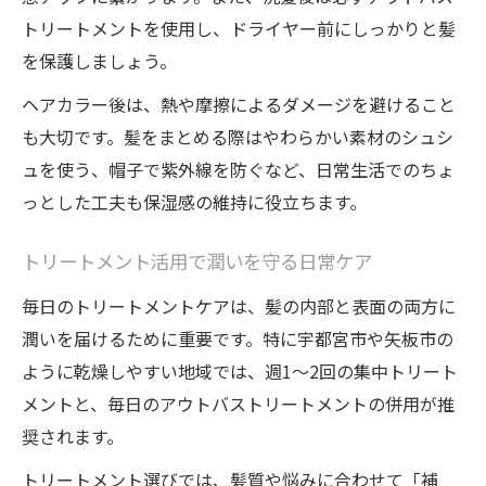
トリートメントを使用し、ドライヤー前にしっかりと髪
髪の色落ちを防ぐ毎日トリートメント術
を保護しましょう。
保湿感維持でヘアカラーの輝きを長持ち
ヘアカラー後は、熱や摩擦によるダメージを避けること
髪とヘアカラーのための毎日ケアポイント
も大切です。髪をまとめる際はやわらかい素材のシュシ
日常に取り入れやすい保湿ケア実践法
ュを使う、帽子で紫外線を防ぐなど、日常生活でのちょ
っとした工夫も保湿感の維持に役立ちます。
トリートメント活用で潤いを守る日常ケア
毎日のトリートメントケアは、髪の内部と表面の両方に
潤いを届けるために重要です。特に宇都宮市や矢板市の
ように乾燥しやすい地域では、週1〜2回の集中トリート
メントと、毎日のアウトバストリートメントの併用が推
奨されます。
トリートメント選びでは、髪質や悩みに合わせて「補