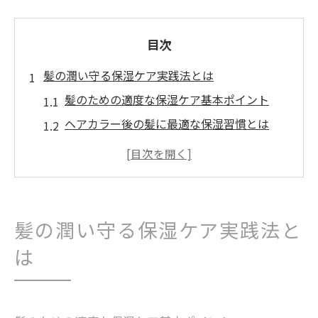
目次
髪の潤い守る保湿ケア実践法とは
髪のための適度な保湿ケア基本ポイント
ヘアカラー後の髪に最適な保湿習慣とは
トリートメント活用で潤いを守る日常ケア
髪の乾燥を防ぐための保湿感維持術まとめ
髪と頭皮のバランスを整える実践的ケア法
ヘアカラー後の適度な保湿感キープ術
髪の潤い守る保湿ケア実践法と
ヘアカラー後の髪に必要な保湿ケアの秘訣
は
髪色を長持ちさせる保湿トリートメント法
髪の色持ちと潤い両立のコツを徹底解説
ヘアカラー後の髪を健やかに守る保湿術