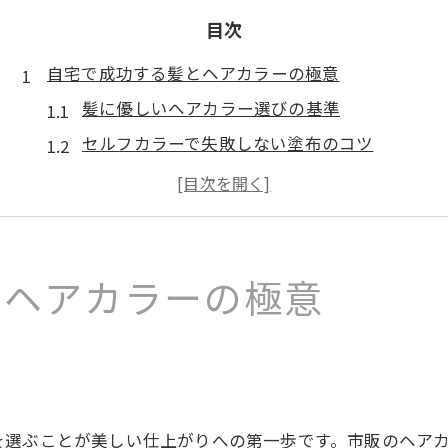
目次
自宅で成功する髪とヘアカラーの極意
髪に優しいヘアカラー選びの基準
セルフカラーで失敗しない塗布のコツ
髪の仕上がりを左右する前処理方法
トリートメントで叶える美しい発色
ヘアカラー後の髪の扱い方と注意点
手軽に叶える美しい髪色の秘訣とは
とヘアカラーの極意
髪を傷めず明るいヘアカラーを楽しむ方法
市販ヘアカラーでナチュラル髪色を作るコツ
トリートメント活用で色持ちアップを実現
忙しい人向け時短セルフカラー術
を選ぶことが美しい仕上がりへの第一歩です。市販のヘア