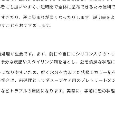
セルフカラーにおけるトリートメントの力
心者にも扱いやすく、短時間で全体に塗布できるため便利
髪の補修に役立つトリートメントの活用法
りすぎたり、逆に染まりが悪くなったりします。説明書を
セルフカラー後の髪を守るケアの極意
直すことをおすすめします。
ヘアカラーと髪の艶を両立させる方法
髪に優しいトリートメントの選び方
トリートメントでムラのない髪色を実現
前処理が重要です。まず、前日や当日にシリコン入りのト
自然な仕上がりを目指す髪のケアポイント
で余分な皮脂やスタイリング剤を落とし、髪を清潔な状態
髪とヘアカラーの自然な発色を引き出す方法
一になりやすいため、軽く水分を含ませた状態でカラー剤
トリートメントで髪の手触りをアップ
う場合は、前処理としてダメージケア用のプレトリートメ
セルフカラーでもムラなく仕上げるコツ
きなどトラブルの原因になります。実際に、事前に髪の状
地毛を活かしたヘアカラーの楽しみ方
。
髪色を美しく保つ毎日のケア方法