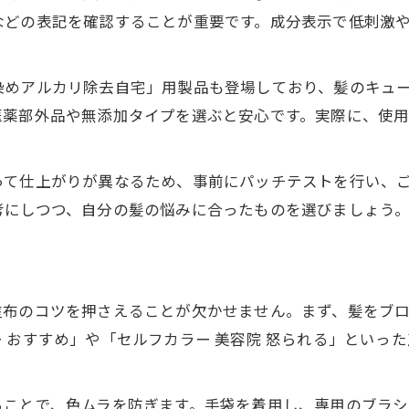
髪とヘアカラーの持続性を高める秘策
などの表記を確認することが重要です。成分表示で低刺激
髪のダメージを防ぐヘアカラー術
ダメージを最小限に抑える髪とカラーの方法
染めアルカリ除去自宅」用製品も登場しており、髪のキュ
トリートメントで髪の保護力を高めるコツ
医薬部外品や無添加タイプを選ぶと安心です。実際に、使
セルフカラー時の髪のケアと注意点
髪の状態に合ったヘアカラー剤の選び方
って仕上がりが異なるため、事前にパッチテストを行い、
髪のパサつきを防ぐトリートメント術
考にしつつ、自分の髪の悩みに合ったものを選びましょう
理想のヘアカラーへ導く自宅ケア方法
髪とヘアカラーの色持ちを良くする習慣
セルフカラー後のトリートメント活用術
塗布のコツを押さえることが欠かせません。まず、髪をブ
自宅ケアで理想の髪色を維持する方法
 おすすめ」や「セルフカラー 美容院 怒られる」といっ
髪質に合ったトリートメントの選び方
毎日のケアでヘアカラーの美しさ長持ち
ることで、色ムラを防ぎます。手袋を着用し、専用のブラ